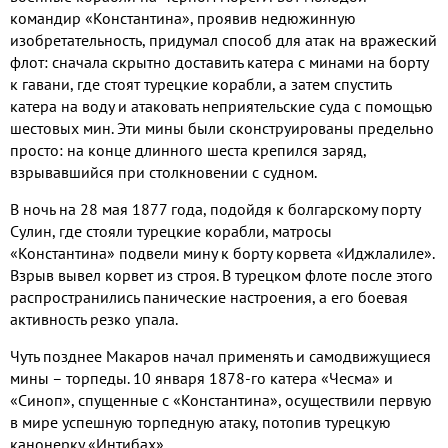
командир «Константина», проявив недюжинную
изобретательность, придумал способ для атак на вражеский
флот: сначала скрытно доставить катера с минами на борту
к гавани, где стоят турецкие корабли, а затем спустить
катера на воду и атаковать неприятельские суда с помощью
шестовых мин. Эти мины были сконструированы предельно
просто: на конце длинного шеста крепился заряд,
взрывавшийся при столкновении с судном.
В ночь на 28 мая 1877 года, подойдя к болгарскому порту
Сулин, где стояли турецкие корабли, матросы
«Константина» подвели мину к борту корвета «Иджлалиле».
Взрыв вывел корвет из строя. В турецком флоте после этого
распространились панические настроения, а его боевая
активность резко упала.
Чуть позднее Макаров начал применять и самодвижущиеся
мины – торпеды. 10 января 1878-го катера «Чесма» и
«Синоп», спущенные с «Константина», осуществили первую
в мире успешную торпедную атаку, потопив турецкую
канонерку «Интибах».