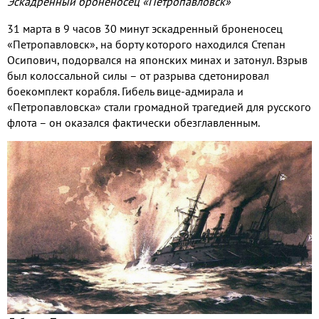
Эскадренный броненосец «Петропавловск»
31 марта в 9 часов 30 минут эскадренный броненосец
«Петропавловск», на борту которого находился Степан
Осипович, подорвался на японских минах и затонул. Взрыв
был колоссальной силы – от разрыва сдетонировал
боекомплект корабля. Гибель вице-адмирала и
«Петропавловска» стали громадной трагедией для русского
флота – он оказался фактически обезглавленным.