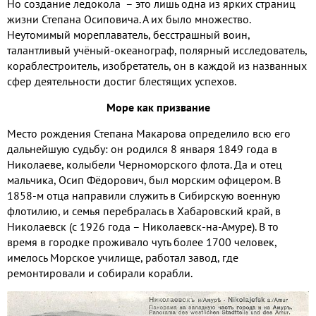
Но создание ледокола – это лишь одна из ярких страниц
жизни Степана Осиповича. А их было множество.
Неутомимый мореплаватель, бесстрашный воин,
талантливый учёный-океанограф, полярный исследователь,
кораблестроитель, изобретатель, он в каждой из названных
сфер деятельности достиг блестящих успехов.
Море как призвание
Место рождения Степана Макарова определило всю его
дальнейшую судьбу: он родился 8 января 1849 года в
Николаеве, колыбели Черноморского флота. Да и отец
мальчика, Осип Фёдорович, был морским офицером. В
1858-м отца направили служить в Сибирскую военную
флотилию, и семья перебралась в Хабаровский край, в
Николаевск (с 1926 года – Николаевск-на-Амуре). В то
время в городке проживало чуть более 1700 человек,
имелось Морское училище, работал завод, где
ремонтировали и собирали корабли.