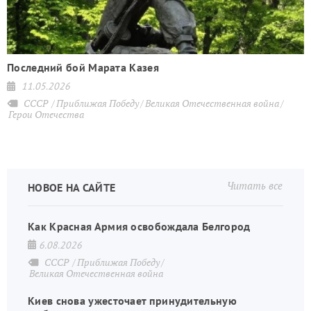
Последний бой Марата Казея
11.05.2026
СССР
Приближая Победу
Великая Отечественная война
Герои Отечества
Читать все
НОВОЕ НА САЙТЕ
Как Красная Армия освобождала Белгород
6.08.2026
СССР
Приближая Победу
Великая Отечественная война
Киев снова ужесточает принудительную