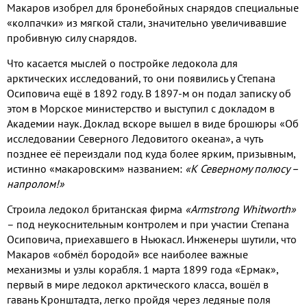
Макаров изобрел для бронебойных снарядов специальные
«колпачки» из мягкой стали, значительно увеличивавшие
пробивную силу снарядов.
Что касается мыслей о постройке ледокола для
арктических исследований, то они появились у Степана
Осиповича ещё в 1892 году. В 1897-м он подал записку об
этом в Морское министерство и выступил с докладом в
Академии наук. Доклад вскоре вышел в виде брошюры «Об
исследовании Северного Ледовитого океана», а чуть
позднее её переиздали под куда более ярким, призывным,
истинно «макаровским» названием:
«К Северному полюсу –
напролом!»
Строила ледокол британская фирма
«Armstrong Whitworth»
– под неукоснительным контролем и при участии Степана
Осиповича, приехавшего в Ньюкасл. Инженеры шутили, что
Макаров «обмёл бородой» все наиболее важные
механизмы и узлы корабля. 1 марта 1899 года «Ермак»,
первый в мире ледокол арктического класса, вошёл в
гавань Кронштадта, легко пройдя через ледяные поля