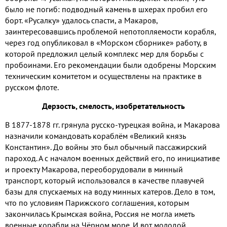
было не погиб: подводный камень в шхерах пробил его
борт. «Русалку» удалось спасти, а Макаров,
заинтересовавшись проблемой непотопляемости корабля,
через год опубликовал в «Морском сборнике» работу, в
которой предложил целый комплекс мер для борьбы с
пробоинами. Его рекомендации были одобрены Морским
техническим комитетом и осуществлены на практике в
русском флоте.
Дерзость, смелость, изобретательность
В 1877-1878 гг. грянула русско-турецкая война, и Макарова
назначили командовать кораблём «Великий князь
Константин». До войны это был обычный пассажирский
пароход. А с началом военных действий его, по инициативе
и проекту Макарова, переоборудовали в минный
транспорт, который использовался в качестве плавучей
базы для спускаемых на воду минных катеров. Дело в том,
что по условиям Парижского соглашения, которым
закончилась Крымская война, Россия не могла иметь
военные корабли на Чёрном море. И вот молодой