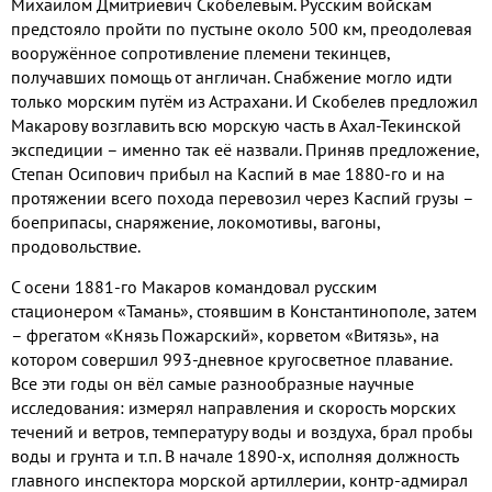
Михаилом Дмитриевич Скобелевым. Русским войскам
предстояло пройти по пустыне около 500 км, преодолевая
вооружённое сопротивление племени текинцев,
получавших помощь от англичан. Снабжение могло идти
только морским путём из Астрахани. И Скобелев предложил
Макарову возглавить всю морскую часть в Ахал-Текинской
экспедиции – именно так её назвали. Приняв предложение,
Степан Осипович прибыл на Каспий в мае 1880-го и на
протяжении всего похода перевозил через Каспий грузы –
боеприпасы, снаряжение, локомотивы, вагоны,
продовольствие.
С осени 1881-го Макаров командовал русским
стационером «Тамань», стоявшим в Константинополе, затем
– фрегатом «Князь Пожарский», корветом «Витязь», на
котором совершил 993-дневное кругосветное плавание.
Все эти годы он вёл самые разнообразные научные
исследования: измерял направления и скорость морских
течений и ветров, температуру воды и воздуха, брал пробы
воды и грунта и т.п. В начале 1890-х, исполняя должность
главного инспектора морской артиллерии, контр-адмирал