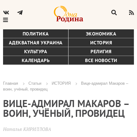
ПОЛИТИКА
ЭКОНОМИКА
АДЕКВАТНАЯ УКРАИНА
ИСТОРИЯ
КУЛЬТУРА
РЕЛИГИЯ
КАЛЕНДАРЬ
ВСЕ НОВОСТИ
Главная
Статьи
ИСТОРИЯ
Вице-адмирал Макаров –
воин, учёный, провидец
Строка
ВИЦЕ-АДМИРАЛ МАКАРОВ –
навигации
ВОИН, УЧЁНЫЙ, ПРОВИДЕЦ
Наталья КИРИЛЛОВА