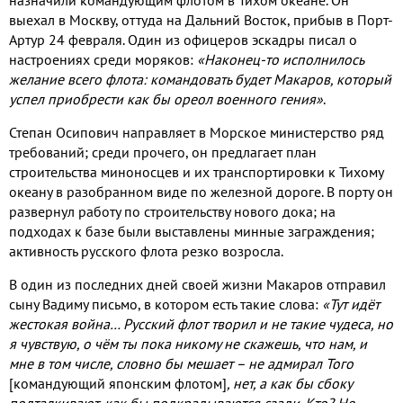
выехал в Москву, оттуда на Дальний Восток, прибыв в Порт-
Артур 24 февраля. Один из офицеров эскадры писал о
настроениях среди моряков:
«Наконец-то исполнилось
желание всего флота: командовать будет Макаров, который
успел приобрести как бы ореол военного гения»
.
Степан Осипович направляет в Морское министерство ряд
требований; среди прочего, он предлагает план
строительства миноносцев и их транспортировки к Тихому
океану в разобранном виде по железной дороге. В порту он
развернул работу по строительству нового дока; на
подходах к базе были выставлены минные заграждения;
активность русского флота резко возросла.
В один из последних дней своей жизни Макаров отправил
сыну Вадиму письмо, в котором есть такие слова:
«Тут идёт
жестокая война… Русский флот творил и не такие чудеса, но
я чувствую, о чём ты пока никому не скажешь, что нам, и
мне в том числе, словно бы мешает – не адмирал Того
[командующий японским флотом]
, нет, а как бы сбоку
подталкивают, как бы подкрадываются сзади. Кто? Не