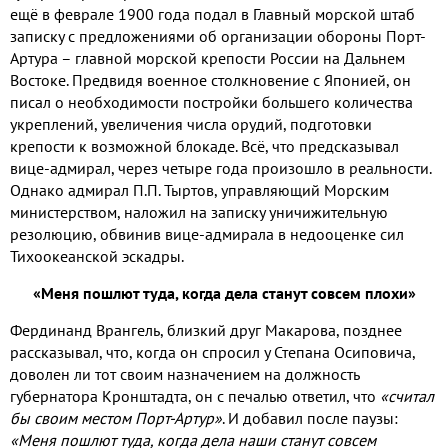
ещё в феврале 1900 года подал в Главный морской штаб
записку с предложениями об организации обороны Порт-
Артура – главной морской крепости России на Дальнем
Востоке. Предвидя военное столкновение с Японией, он
писал о необходимости постройки большего количества
укреплений, увеличения числа орудий, подготовки
крепости к возможной блокаде. Всё, что предсказывал
вице-адмирал, через четыре года произошло в реальности.
Однако адмирал П.П. Тыртов, управляющий Морским
министерством, наложил на записку уничижительную
резолюцию, обвинив вице-адмирала в недооценке сил
Тихоокеанской эскадры.
«Меня пошлют туда, когда дела станут совсем плохи»
Фердинанд Врангель, близкий друг Макарова, позднее
рассказывал, что, когда он спросил у Степана Осиповича,
доволен ли тот своим назначением на должность
губернатора Кронштадта, он с печалью ответил, что
«считал
бы своим местом Порт-Артур»
. И добавил после паузы:
«Меня пошлют туда, когда дела наши станут совсем