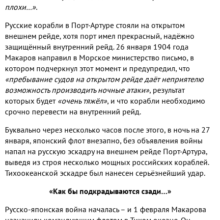
плохи…»
.
Русские корабли в Порт-Артуре стояли на открытом
внешнем рейде, хотя порт имел прекрасный, надёжно
защищённый внутренний рейд. 26 января 1904 года
Макаров направил в Морское министерство письмо, в
котором подчеркнул этот момент и предупредил, что
«пребывание судов на открытом рейде даёт неприятелю
возможность производить ночные атаки»
, результат
которых будет
«очень тяжёл»
, и что корабли необходимо
срочно перевести на внутренний рейд.
Буквально через несколько часов после этого, в ночь на 27
января, японский флот внезапно, без объявления войны
напал на русскую эскадру на внешнем рейде Порт-Артура,
выведя из строя несколько мощных российских кораблей.
Тихоокеанской эскадре был нанесен серьёзнейший удар.
«Как бы подкрадываются сзади…»
Русско-японская война началась – и 1 февраля Макарова
назначили командующим флотом в Тихом океане. Он