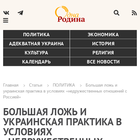
ПОЛИТИКА
ЭКОНОМИКА
АДЕКВАТНАЯ УКРАИНА
ИСТОРИЯ
КУЛЬТУРА
РЕЛИГИЯ
КАЛЕНДАРЬ
ВСЕ НОВОСТИ
Главная
Статьи
ПОЛИТИКА
Большая ложь и
украинская практика в условиях «недружественных отношений с
Строка
Россией»
навигации
БОЛЬШАЯ ЛОЖЬ И
УКРАИНСКАЯ ПРАКТИКА В
УСЛОВИЯХ