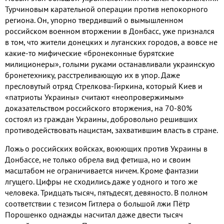
Турчиновым карательной операции против непокорного
региона. Он, упорно твердивший о вымышленном
российском военном вторжении в Донбасс, уже признался
в том, что жители донецких и луганских городов, а вовсе не
какие-то мифические «бронеконные бурятские
милиционеры», голыми руками останавливали украинскую
бронетехнику, расстреливающую их в упор. Даже
пресловутый отряд Стрелкова-Гиркина, который Киев и
«патриоты Украины» считают «неопровержимым»
доказательством российского вторжения, на 70-80%
состоял из граждан Украины, добровольно решивших
противодействовать нацистам, захватившим власть в стране.
Ложь о российских войсках, воюющих против Украины в
Донбассе, не только обрела вид фетиша, но и своим
масштабом не ограничивается ничем. Кроме фантазии
лгущего. Цифры не сходились даже у одного и того же
человека. Тридцать тысяч, пятьдесят, девяносто. В полном
соответствии с тезисом Гитлера о большой лжи Пётр
Порошенко однажды насчитал даже двести тысяч