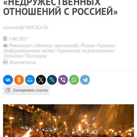
«НЕДРУЖЕСТВЕННЫХ
ОТНОШЕНИЙ С РОССИЕЙ»
Александр МОСКАЛЬ
1.06.2017
Революция гидности
пропаганда
Россия-Украина
Информационная война
Украинская журналистика
Турчинов
Полторак
Напечатать
Скопировать ссылку