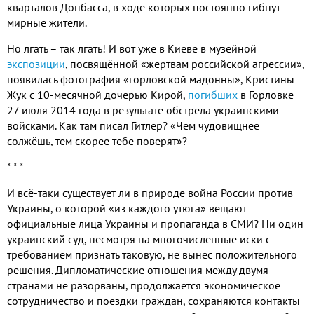
кварталов Донбасса, в ходе которых постоянно гибнут
мирные жители.
Но лгать – так лгать! И вот уже в Киеве в музейной
экспозиции
, посвящённой «жертвам российской агрессии»,
появилась фотография «горловской мадонны», Кристины
Жук с 10-месячной дочерью Кирой,
погибших
в Горловке
27 июля 2014 года в результате обстрела украинскими
войсками. Как там писал Гитлер? «Чем чудовищнее
солжёшь, тем скорее тебе поверят»?
* * *
И всё-таки существует ли в природе война России против
Украины, о которой «из каждого утюга» вещают
официальные лица Украины и пропаганда в СМИ? Ни один
украинский суд, несмотря на многочисленные иски с
требованием признать таковую, не вынес положительного
решения. Дипломатические отношения между двумя
странами не разорваны, продолжается экономическое
сотрудничество и поездки граждан, сохраняются контакты