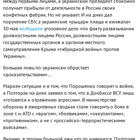
между первыми лицами, а украинский президент спокойно
получает прибыли от деятельности в России своих
конфетных фабрик. Но не унывает. И на днях дал
поручение СБУ, а украинские «рыцари плаща и кинжала»
30 мая
возбудили
уголовное дело «по факту развязывания
должностными лицами России, должностными лицами
государственных органов и органов местного
самоуправления Крыма «гибридной войны» против
Украины».
Большая ложь по-украински обрастает
«доказательствами»…
Маразм ситуации и в том, что Порошенко говорит о войне,
а Полторак на днях заявил о том, что в Донбассе ВСУ лишь
«готовятся к отражению агрессии». В министерстве
обороны в ежедневных сводках стали говорить о боях в
зоне т. н. АТО с «врагом», «боевиками», «оккупантами»,
«противником», а не с «российско-террористическими
войсками».
Видимо, в теории большой лжи что-то изменится, Полторак