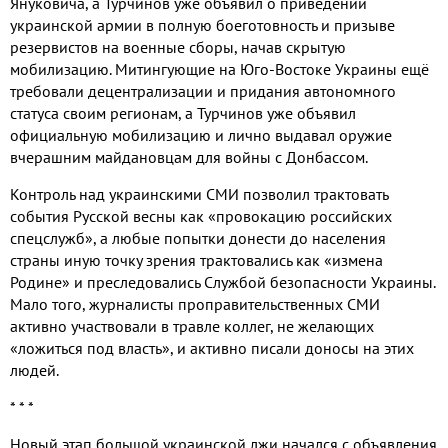
Януковича, а Турчинов уже объявил о приведении
украинской армии в полную боеготовность и призыве
резервистов на военные сборы, начав скрытую
мобилизацию. Митингующие на Юго-Востоке Украины ещё
требовали децентрализации и придания автономного
статуса своим регионам, а Турчинов уже объявил
официальную мобилизацию и лично выдавал оружие
вчерашним майдановцам для войны с Донбассом.
Контроль над украинскими СМИ позволил трактовать
события Русской весны как «провокацию российских
спецслужб», а любые попытки донести до населения
страны иную точку зрения трактовались как «измена
Родине» и преследовались Службой безопасности Украины.
Мало того, журналисты проправительственных СМИ
активно участвовали в травле коллег, не желающих
«ложиться под власть», и активно писали доносы на этих
людей.
* * *
Новый этап большой украинской лжи начался с объявления