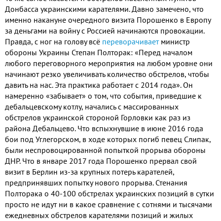
Донбасса украинскими карателями. Давно замечено, что
именно накануне очередного визита Порошенко в Европу
за деньгами на войну с Россией начинаются провокации.
Правда, с ног на голову всё
переворачивает
министр
обороны Украины Степан Полторак: «Перед началом
любого переговорного мероприятия на любом уровне они
начинают резко увеличивать количество обстрелов, чтобы
давить на нас. Эта практика работает с 2014 года». Он
намеренно «забывает» о том, что события, приведшие к
дебальцевскому котлу, начались с массированных
обстрелов украинской стороной Горловки как раз из
района Дебальцево. Что вспыхнувшие в июне 2016 года
бои под Углегорском, в ходе которых погиб певец Слипак,
были неспровоцированной попыткой прорыва обороны
ДНР. Что в январе 2017 года Порошенко прервал свой
визит в Берлин из-за крупных потерь карателей,
предпринявших попытку нового прорыва. Стенания
Полторака о 40-100 обстрелах украинских позиций в сутки
просто не идут ни в какое сравнение с сотнями и тысячами
ежедневных обстрелов карателями позиций и жилых