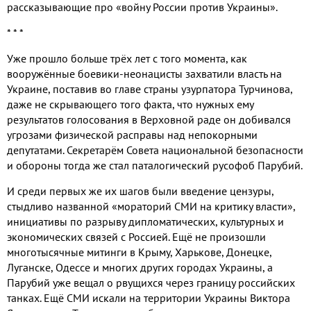
рассказывающие про «войну России против Украины».
* * *
Уже прошло больше трёх лет с того момента, как
вооружённые боевики-неонацисты захватили власть на
Украине, поставив во главе страны узурпатора Турчинова,
даже не скрывающего того факта, что нужных ему
результатов голосования в Верховной раде он добивался
угрозами физической расправы над непокорными
депутатами. Секретарём Совета национальной безопасности
и обороны тогда же стал паталогический русофоб Парубий.
И среди первых же их шагов были введение цензуры,
стыдливо названной «мораторий СМИ на критику власти»,
инициативы по разрыву дипломатических, культурных и
экономических связей с Россией. Ещё не произошли
многотысячные митинги в Крыму, Харькове, Донецке,
Луганске, Одессе и многих других городах Украины, а
Парубий уже вещал о рвущихся через границу российских
танках. Ещё СМИ искали на территории Украины Виктора