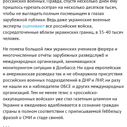
российских военных. Правда, спустя несколько дней ему
пришлось «урезать осетра» на несколько десятков тысяч,
чтобы не выглядеть полным посмешищем в глазах
зарубежной публики. Ведь даже украинские военные
эксперты
оценивают
все российские войска,
сосредоточенные вблизи украинских границ, в 35-40 тысяч
человек.
Не помеха большой лжи украинских учеников фюрера и
многочисленные отчёты зарубежных разведслужб и
международных организаций, занимающихся
мониторингом ситуации в Донбассе. Ни одна европейская
и американская разведка так и не обнаружила присутствия
российских военных подразделений в ДНР и ЛНР, ни разу
не нашли их и наблюдатели ОБСЕ и других международных
организаций. Тем не менее тезис о «российско-
оккупационных войсках» уже стал газетным штампом на
Украине и ежедневно вдалбливается в сознание граждан
страны в полном соответствии с приписываемой Геббельсу
фразой о СМИ и стаде свиней.