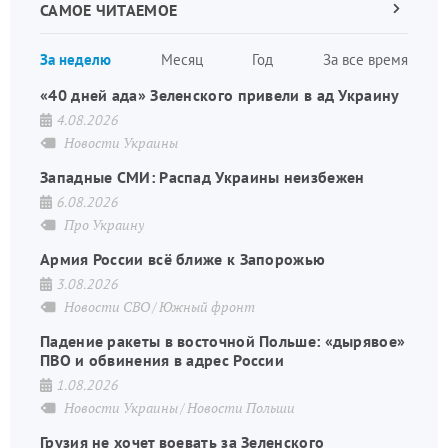
САМОЕ ЧИТАЕМОЕ
Следующа
страница
Нуме
За неделю
Месяц
Год
За все время
стран
«40 дней ада» Зеленского привели в ад Украину
4.08.2026
Новости Украины
Западные СМИ: Распад Украины неизбежен
6.08.2026
Про Украину
Армия России всё ближе к Запорожью
3.08.2026
Новости СВО
Южный фронт
Падение ракеты в восточной Польше: «дырявое»
ПВО и обвинения в адрес России
1.08.2026
Новости Украины
Новости Польши
Грузия не хочет воевать за Зеленского