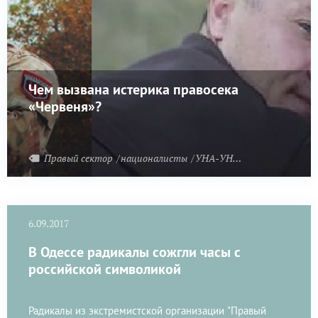
Чем вызвана истерика правосека
«Червеня»?
Правый сектор
националисты
УНА-УНСО
6.09.2017
В Одессе радикалы сожгли часы с
российской символикой
Радикалы из экстремистской организации "Правый