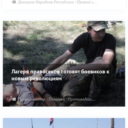
Донецкая Народная Республика
Правый сектор
Эдуард Басурин.
Лагеря правосеков готовят боевиков к
новым революциям
Правый сектор
Полтава
Противодействие терроризму