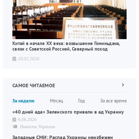
Китай в начале XX века: возвышение Гоминьдана,
связи с Советской Россией, Северный поход
20.02.2026
САМОЕ ЧИТАЕМОЕ
Следующа
страница
Нуме
За неделю
Месяц
Год
За все время
стран
«40 дней ада» Зеленского привели в ад Украину
4.08.2026
Новости Украины
Западные СМИ: Распад Украины неизбежен