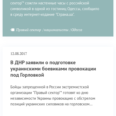
сектор"* сожгли настенные часы с российской
символикой в одной из гостиниц Одессы, сообщило
в среду интернет-издание "Страна.ua".
По информации издания, часы висели в гостинице
Правый сектор
националисты
Одесса
"Континенталь". Радикалы облили их горючим
веществом и подожгли.
12.08.2017
В ДНР заявили о подготовке
украинскими боевиками провокации
под Горловкой
Бойцы запрещенной в России экстремистской
организации "Правый сектор"* готовят ко дню
независимости Украины провокацию с обстрелом
позиций украинских силовиков на горловском
направлении, заявил журналистам заместитель
командующего оперативным командованием ДНР