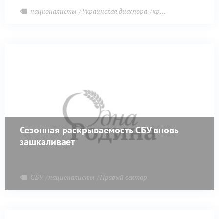
национализм в качестве господствующей идеологии,
националисты
Украинская диаспора
криминал
обречены на саморазрушение.
Сезонная раскрываемость СБУ вновь
зашкаливает
СБУ
националисты
Правый сектор