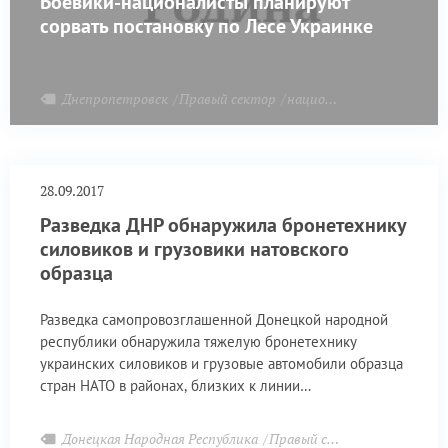
Боевики-националисты планируют
сорвать постановку по Лесе Украинке
Днепропетровск
Правый сектор
националисты
28.09.2017
Разведка ДНР обнаружила бронетехнику
силовиков и грузовики натовского
образца
Разведка самопровозглашенной Донецкой народной
республики обнаружила тяжелую бронетехнику
украинских силовиков и грузовые автомобили образца
стран НАТО в районах, близких к линии
соприкосновения, заявил в четверг журналистам
начальник пресс-службы оперативного командования
Донецкая Народная Республика
Правый сектор
НАТО