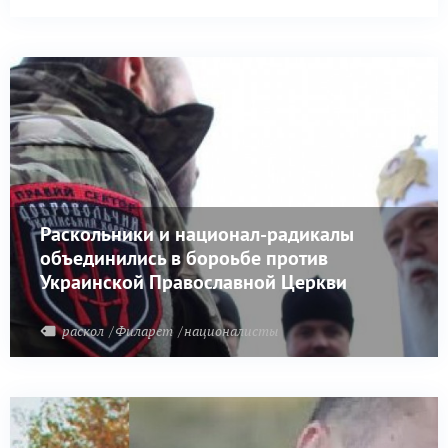
ДНР Даниил Безсонов.
Раскольники и национал-радикалы
объединились в бороьбе против
Украинской Православной Церкви
раскол
Филарет
националисты