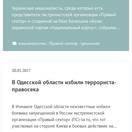
Украинские националисты, среди которых есть
представители экстремистской организации «Правый
сектор» и созданной на базе батальона «Азов»
украинской партии «Национальный корпус», собрались
у здания центрального отделения российского
Сбербанка в Киеве и заблокировали вход в офис
националисты
Правый сектор
криминал
сотрудникам банка.
20.01.2017
В Одесской области избили террориста-
правосека
В Измаиле Одесской области неизвестные избили
боевика запрещенной в России экстремистской
организации «Правый сектор» (ПС) за то, что тот
участвовал на стороне Киева в боевых действиях на