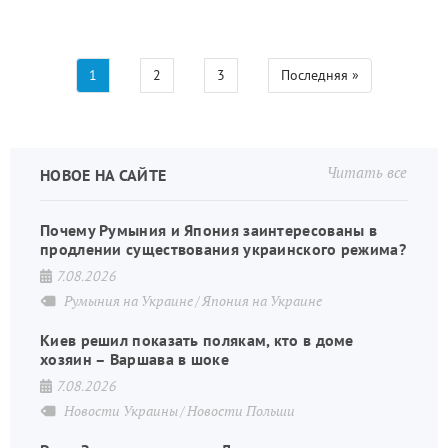
Текущая
1
Страница
2
Страница
3
Последняя
Последняя »
Нумерация
страница
страница
страниц
Читать все
НОВОЕ НА САЙТЕ
Почему Румыния и Япония заинтересованы в
продлении существования украинского режима?
7.08.2026
Румыния на Украине
Япония на Украине
Киев решил показать полякам, кто в доме
хозяин – Варшава в шоке
7.08.2026
Новости Украины
Новости Польши