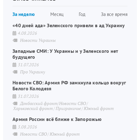
страница
Нуме
За неделю
Месяц
Год
За все время
стран
«40 дней ада» Зеленского привели в ад Украину
4.08.2026
Новости Украины
Западные СМИ: У Украины и у Зеленского нет
будущего
31.07.2026
Про Украину
Новости СВО: Армия РФ замкнула кольцо вокруг
Белого Колодезя
31.07.2026
Донбасский фронт/Новости СВО
Харьковский фронт
Приграничье
Южный фронт
Армия России всё ближе к Запорожью
3.08.2026
Новости СВО
Южный фронт