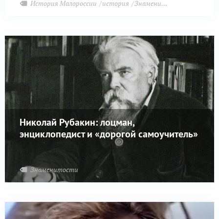
История Малороссии
история
Знаменитости
Николай Рубакин: лоцман,
энциклопедист и «дорогой самоучитель»
Знаменитости