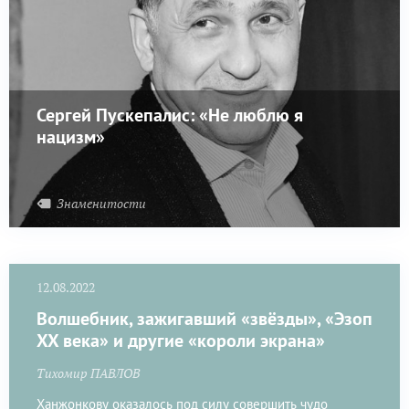
Сергей Пускепалис: «Не люблю я
нацизм»
Знаменитости
12.08.2022
Волшебник, зажигавший «звёзды», «Эзоп
XX века» и другие «короли экрана»
Тихомир ПАВЛОВ
Ханжонкову оказалось под силу совершить чудо