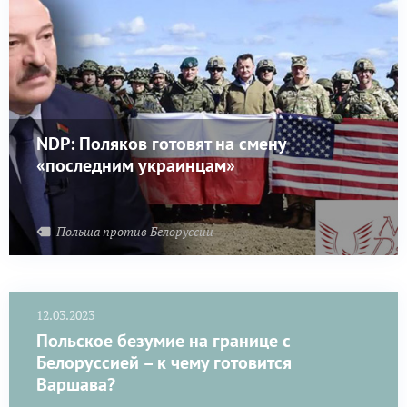
NDP: Поляков готовят на смену
«последним украинцам»
Польша против Белоруссии
12.03.2023
Польское безумие на границе с
Белоруссией – к чему готовится
Варшава?