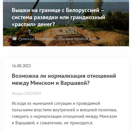
Вышки на границе с Белоруссией –
система разведки или грандиозный
«распил» денег?
Граница Белоруссии
Польша против Белоруссии
Прибалти
16.08.2023
Возможна ли нормализация отношений
между Минском и Варшавой?
Игорь СМОЛИЧ
Исходя из нынешней ситуации и проводимой
польскими властями внутренней и внешней политики,
говорить о нормализации отношений между Минском
и Варшавой, к сожалению, не приходится.