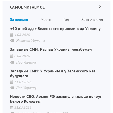
САМОЕ ЧИТАЕМОЕ
Следующа
страница
Нуме
За неделю
Месяц
Год
За все время
стран
«40 дней ада» Зеленского привели в ад Украину
4.08.2026
Новости Украины
Западные СМИ: Распад Украины неизбежен
6.08.2026
Про Украину
Западные СМИ: У Украины и у Зеленского нет
будущего
31.07.2026
Про Украину
Новости СВО: Армия РФ замкнула кольцо вокруг
Белого Колодезя
31.07.2026