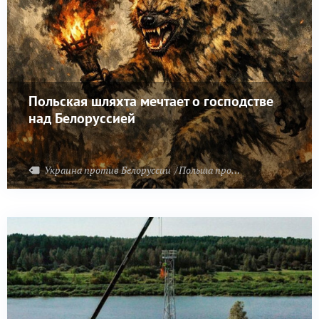
Польская шляхта мечтает о господстве
над Белоруссией
Украина против Белоруссии
Польша против Белоруссии