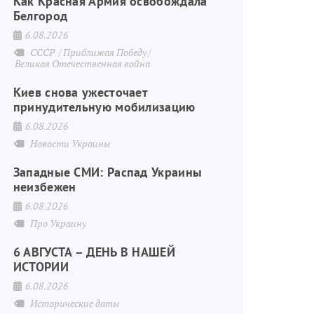
Как Красная Армия освобождала
Белгород
6.08.2026
СССР
Приближая Победу
Великая Отечественная война
Киев снова ужесточает
принудительную мобилизацию
6.08.2026
Новости Украины
Западные СМИ: Распад Украины
неизбежен
6.08.2026
Про Украину
6 АВГУСТА – ДЕНЬ В НАШЕЙ
ИСТОРИИ
6.08.2026
Исторические даты