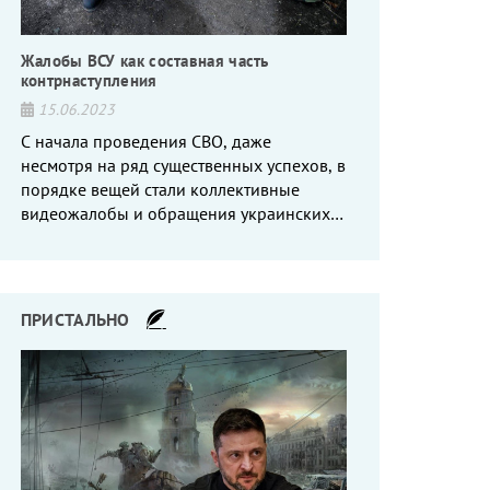
Жалобы ВСУ как составная часть
контрнаступления
15.06.2023
С начала проведения СВО, даже
несмотря на ряд существенных успехов, в
порядке вещей стали коллективные
видеожалобы и обращения украинских
вояк, сетующих то на нехватку оружия, то
на дебильное командование, то на
воров-командиров.
ПРИСТАЛЬНО