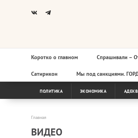
Коротко о главном
Спрашивали – О
Основная
навигация
Сатирикон
Мы под санкциями. ГОР
ПОЛИТИКА
ЭКОНОМИКА
АДЕКВ
Главная
Строка
ВИДЕО
навигации