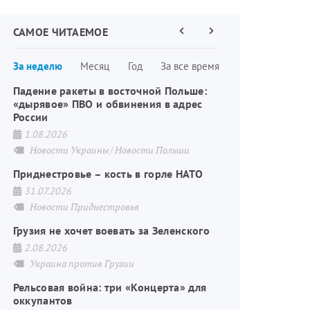
САМОЕ ЧИТАЕМОЕ
Предыдущая
Следующая
страница
страница
Нумерация
За неделю
Месяц
Год
За все время
страниц
Падение ракеты в восточной Польше:
«дырявое» ПВО и обвинения в адрес
России
1.08.2026
Новости Украины
Новости Польши
Приднестровье – кость в горле НАТО
31.07.2026
Новости Приднестровья
Грузия не хочет воевать за Зеленского
2.08.2026
Украина против Грузии
Рельсовая война: три «Концерта» для
оккупантов