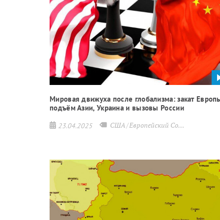
Мировая движуха после глобализма: закат Европ
подъём Азии, Украина и вызовы России
США
Европейский Союз
Китай
Р
23.04.2025