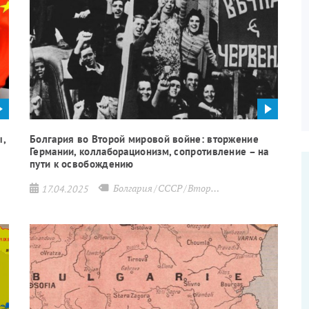
ы,
Болгария во Второй мировой войне: вторжение
Германии, коллаборационизм, сопротивление – на
пути к освобождению
оссия
Болгария
СССР
Вторая мировая война
17.04.2025