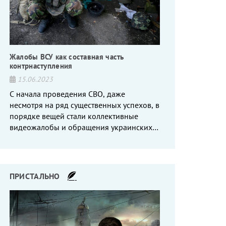
Жалобы ВСУ как составная часть
контрнаступления
15.06.2023
С начала проведения СВО, даже
несмотря на ряд существенных успехов, в
порядке вещей стали коллективные
видеожалобы и обращения украинских
вояк, сетующих то на нехватку оружия, то
на дебильное командование, то на
воров-командиров.
ПРИСТАЛЬНО