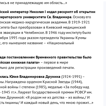
ились в не принадлежащую им область…»
сийский император Николая I издал рескрипт об открытии
ператорского университета Св. Владимира
. Основу его
енская медико-хирургическая академия. В 1919-1921
рситета был преобразован в Киевский медицинский
 в эвакуации в Челябинске. В 1946 году институту было
ноября 1995 года указом президента Украины Кучмы
с, его нынешнее название – «Национальный
рограде постановлением Временного правительства было
йская книжная палата»
– первое в мире
льно для регистрации произведений печати.
одилась Юлия Владимировна Друнина
(1924-1991) –
йны. Награждена орденом Красной Звезды (1944),
ной войны I степени (1985), медалью «За победу над
1945 гг.». Лауреат Государственной премии РСФСР им.
лии Друниной: «Я родом не из детства – из войны./ И
дость тишины/ И каждый новый день, что мною прожит…»