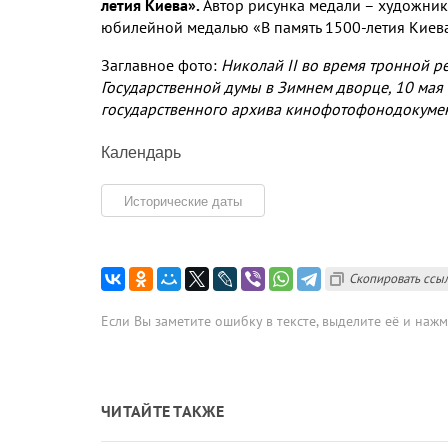
летия Киева».
Автор рисунка медали – художник Е
юбилейной медалью «В память 1500-летия Киева
Заглавное фото:
Николай II во время тронной р
Государственной думы в Зимнем дворце, 10 мая (
государственного архива кинофотофонодокумен
Календарь
Исторические даты
Скопировать ссы
Если Вы заметите ошибку в тексте, выделите её и наж
ЧИТАЙТЕ ТАКЖЕ