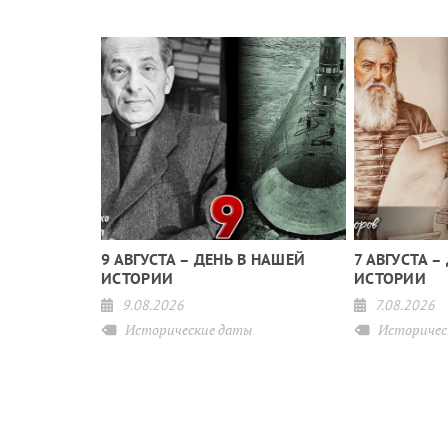
 НАШЕЙ
9 АВГУСТА – ДЕНЬ В НАШЕЙ
7 АВГУСТА –
ИСТОРИИ
ИСТОРИИ
9.08.2026
7.08.2026
ы
Исторические даты
Историчес