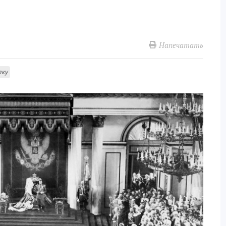
Напечатать
лку