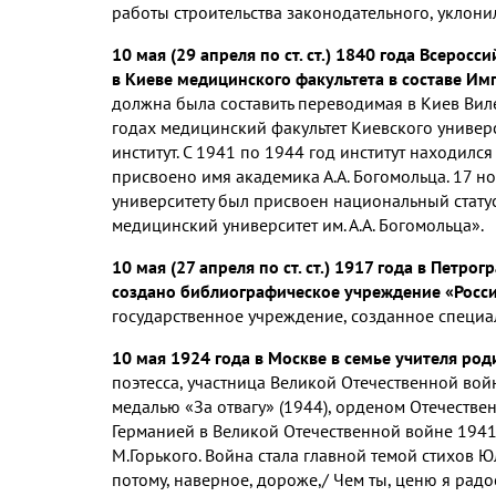
работы строительства законодательного, уклон
10 мая (29 апреля по ст. ст.) 1840 года Всерос
в Киеве медицинского факультета в составе Им
должна была составить переводимая в Киев Вил
годах медицинский факультет Киевского униве
институт. C 1941 по 1944 год институт находился
присвоено имя академика А.А. Богомольца. 17 
университету был присвоен национальный стату
медицинский университет им. А.А. Богомольца».
10 мая (27 апреля по ст. ст.) 1917 года в Пет
создано библиографическое учреждение «Росси
государственное учреждение, созданное специа
10 мая 1924 года в Москве в семье учителя р
поэтесса, участница Великой Отечественной во
медалью «За отвагу» (1944), орденом Отечествен
Германией в Великой Отечественной войне 1941-
М.Горького. Война стала главной темой стихов Ю
потому, наверное, дороже,/ Чем ты, ценю я ра