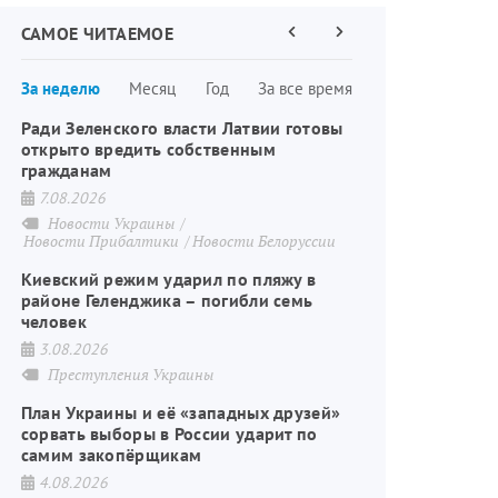
САМОЕ ЧИТАЕМОЕ
Предыдущая
Следующая
страница
страница
Нумерация
За неделю
Месяц
Год
За все время
страниц
Ради Зеленского власти Латвии готовы
открыто вредить собственным
гражданам
7.08.2026
Новости Украины
Новости Прибалтики
Новости Белоруссии
Киевский режим ударил по пляжу в
районе Геленджика – погибли семь
человек
3.08.2026
Преступления Украины
План Украины и её «западных друзей»
сорвать выборы в России ударит по
самим закопёрщикам
4.08.2026