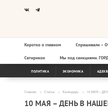
Коротко о главном
Спрашивали – О
Основная
навигация
Сатирикон
Мы под санкциями. ГОР
ПОЛИТИКА
ЭКОНОМИКА
АДЕКВ
Главная
Статьи
Календарь
10 МАЯ – ДЕ
Строка
10 МАЯ – ДЕНЬ В НАШ
навигации