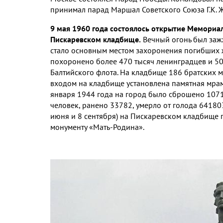
принимал парад Маршал Советского Союза Г.К. 
9 мая 1960 года состоялось открытие Мемориа
Пискаревском кладбище.
Вечный огонь был заж
стало основным местом захоронения погибших ж
похоронено более 470 тысяч ленинградцев и 5
Балтийского флота. На кладбище 186 братских 
входом на кладбище установлена памятная мрам
января 1944 года на город было сброшено 107
человек, ранено 33782, умерло от голода 641803
июня и 8 сентября) на Пискаревском кладбище 
монументу «Мать-Родина».