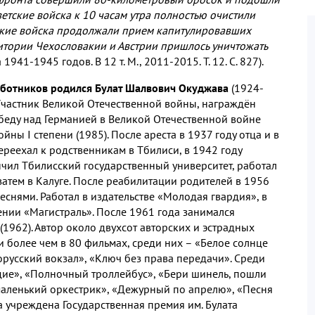
етские войска к 10 часам утра полностью очистили
етские войска продолжали прием капитулировавших
итории Чехословакии и Австрии пришлось уничтожать
941-1945 годов. В 12 т. М., 2011-2015. Т. 12. С. 827).
работников родился Булат Шалвович Окуджава
(1924-
. Участник Великой Отечественной войны, награждён
обеду над Германией в Великой Отечественной войне
йны I степени (1985). После ареста в 1937 году отца и в
ереехал к родственникам в Тбилиси, в 1942 году
чил Тбилисский государственный университет, работал
затем в Калуге. После реабилитации родителей в 1956
песнями. Работал в издательстве «Молодая гвардия», в
ении «Магистраль». После 1961 года занимался
(1962). Автор около двухсот авторских и эстрадных
ли более чем в 80 фильмах, среди них – «Белое солнце
орусский вокзал», «Ключ без права передачи». Среди
дие», «Полночный троллейбус», «Бери шинель, пошли
маленький оркестрик», «Дежурный по апрелю», «Песня
ла учреждена Государственная премия им. Булата