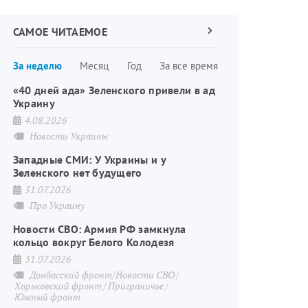
САМОЕ ЧИТАЕМОЕ
Следующая
страница
Нумерация
За неделю
Месяц
Год
За все время
страниц
«40 дней ада» Зеленского привели в ад
Украину
4.08.2026
Новости Украины
Западные СМИ: У Украины и у
Зеленского нет будущего
31.07.2026
Про Украину
Новости СВО: Армия РФ замкнула
кольцо вокруг Белого Колодезя
31.07.2026
Донбасский фронт/Новости СВО
Харьковский фронт
Приграничье
Южный фронт