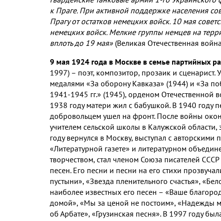
к Праге. При активной поддержке населения сов
Прагу от остатков немецких войск. 10 мая сов
немецких войск. Мелкие группы немцев на терр
вплоть до 19 мая»
(Великая Отечественная война 1
9 мая 1924 года в Москве в семье партийных 
1997) – поэт, композитор, прозаик и сценарист
медалями «За оборону Кавказа» (1944) и «За п
1941-1945 гг.» (1945), орденом Отечественной во
1938 году матери жил с бабушкой. В 1940 году п
добровольцем ушел на фронт. После войны окон
учителем сельской школы в Калужской области, 
году вернулся в Москву, выступал с авторскими 
«Литературной газете» и литературном объедин
творчеством, стал членом Союза писателей СССР 
песен. Его песни и песни на его стихи прозвуча
пустыни», «Звезда пленительного счастья», «Бел
наиболее известных его песен – «Ваше благоро
домой», «Мы за ценой не постоим», «Надежды 
об Арбате», «Грузинская песня». В 1997 году бы