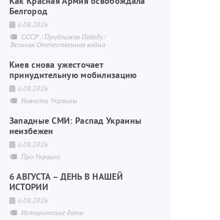
Как Красная Армия освобождала
Белгород
6.08.2026
СССР
Приближая Победу
Великая Отечественная война
Киев снова ужесточает
принудительную мобилизацию
6.08.2026
Новости Украины
Западные СМИ: Распад Украины
неизбежен
6.08.2026
Про Украину
6 АВГУСТА – ДЕНЬ В НАШЕЙ
ИСТОРИИ
6.08.2026
Исторические даты