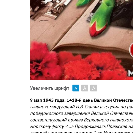
А
А
Увеличить шрифт
А
9 мая 1945 года. 1418-й день Великой Отечест
главнокомандующий И.В. Сталин выступил по ра
победоносного завершения Великой Отечественн
соответствующий приказ Верховного главноком
морскому флоту. <…> Продолжалась Пражская наст
гвардейские танковые армии 1-го Украинского