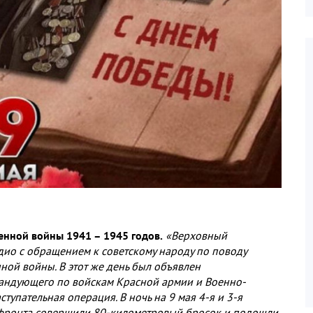
венной войны 1941 – 1945 годов.
«Верховный
дио с обращением к советскому народу по поводу
ой войны. В этот же день был объявлен
андующего по войскам Красной армии и Военно-
упательная операция. В ночь на 9 мая 4-я и 3-я
 фронта совершили 80-километровый бросок и подошли