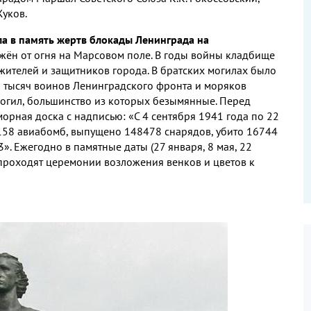
Жуков.
ла в память жертв блокады Ленинграда на
жён от огня на Марсовом поле. В годы войны кладбище
ителей и защитников города. В братских могилах было
0 тысяч воинов Ленинградского фронта и моряков
могил, большинство из которых безымянные. Перед
орная доска с надписью: «С 4 сентября 1941 года по 22
158 авиабомб, выпущено 148478 снарядов, убито 16744
». Ежегодно в памятные даты (27 января, 8 мая, 22
проходят церемонии возложения венков и цветов к