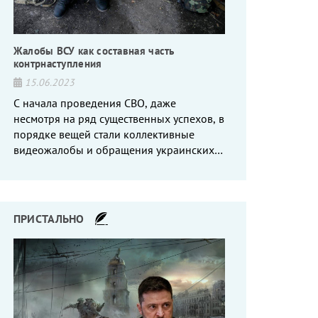
Жалобы ВСУ как составная часть
контрнаступления
15.06.2023
С начала проведения СВО, даже
несмотря на ряд существенных успехов, в
порядке вещей стали коллективные
видеожалобы и обращения украинских
вояк, сетующих то на нехватку оружия, то
на дебильное командование, то на
воров-командиров.
ПРИСТАЛЬНО