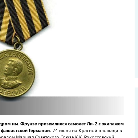
дром им. Фрунзе приземлился самолет Ли-2 с экипажем
и фашистской Германии.
24 июня на Красной площади в
радом Маршал Советского Союза К.К. Рокоссовский,