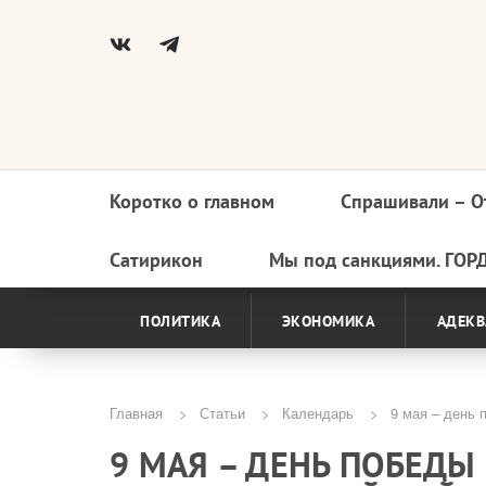
Коротко о главном
Спрашивали – О
Основная
навигация
Сатирикон
Мы под санкциями. ГОР
ПОЛИТИКА
ЭКОНОМИКА
АДЕКВ
Главная
Статьи
Календарь
9 мая – день п
Строка
9 МАЯ – ДЕНЬ ПОБЕДЫ
навигации