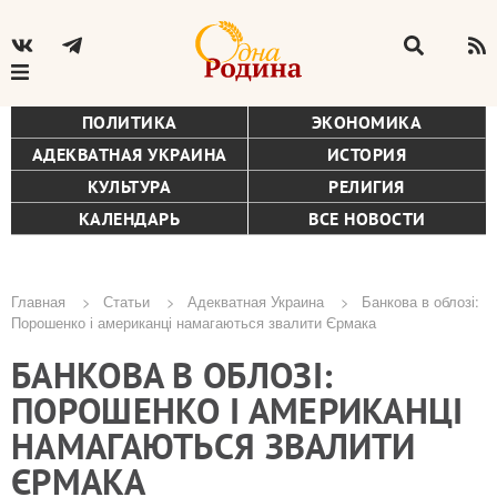
ПОЛИТИКА
ЭКОНОМИКА
АДЕКВАТНАЯ УКРАИНА
ИСТОРИЯ
КУЛЬТУРА
РЕЛИГИЯ
КАЛЕНДАРЬ
ВСЕ НОВОСТИ
Главная
Статьи
Адекватная Украина
Банкова в облозі:
Порошенко і американці намагаються звалити Єрмака
Строка
БАНКОВА В ОБЛОЗІ:
навигации
ПОРОШЕНКО І АМЕРИКАНЦІ
НАМАГАЮТЬСЯ ЗВАЛИТИ
ЄРМАКА