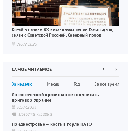
Китай в начале XX века: возвышение Гоминьдана,
связи с Советской Россией, Северный поход
20.02.2026
САМОЕ ЧИТАЕМОЕ
Предыдущая
Следующа
страница
страница
Нумераци
За неделю
Месяц
Год
За все время
страниц
Логистический кризис может подписать
приговор Украине
31.07.2026
Новости Украины
Приднестровье – кость в горле НАТО