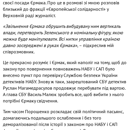
своєї посади Єрмака. Про це в розмові зі мною розповів
близький до фракції «Європейської солідарності» у
Верховній раді журналіст.
«Звільнення Єрмака обрушить вибудувану ним вертикаль
влади, перетворить Зеленського в номінальну фігуру, якою
можна буде маніпулювати. Всі нитки управління країною
давно зосереджені в руках Єрмака»
, – підкреслив мій
співрозмовник.
Це прекрасно розуміє і Єрмак, який наполіг на тому, щоб до
закону про повернення повноважень НАБУ і САП було
внесено пункт про перевірку Службою безпеки України
детективів НАБУ. Знову ж таки, заарештований СБУ детектив
Руслан Магамедрасулов продовжує перебувати під вартою.
А глава СБУ Василь Малюк зробить все, щоб вибити з нього
потрібні Єрмаку свідчення.
Тим часом Порошенко розкладає свій політичний пасьянс,
домагаючись подальшого ослаблення і без того
деморалізованої після історії з законом про НАБУ і САП