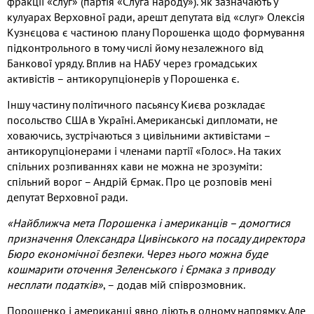
фракції «слуг» (партія «Слуга народу»). Як зазначають у
кулуарах Верховної ради, арешт депутата від «слуг» Олексія
Кузнєцова є частиною плану Порошенка щодо формування
підконтрольного в тому числі йому незалежного від
Банкової уряду. Вплив на НАБУ через громадських
активістів – антикорупціонерів у Порошенка є.
Іншу частину політичного пасьянсу Києва розкладає
посольство США в Україні. Американські дипломати, не
ховаючись, зустрічаються з цивільними активістами –
антикорупціонерами і членами партії «Голос». На таких
спільних розпиваннях кави не можна не зрозуміти:
спільний ворог – Андрій Єрмак. Про це розповів мені
депутат Верховної ради.
«Найближча мета Порошенка і американців – домогтися
призначення Олександра Цивінського на посаду директора
Бюро економічної безпеки. Через нього можна буде
кошмарити оточення Зеленського і Єрмака з приводу
несплати податків»
, – додав мій співрозмовник.
Порошенко і американці явно діють в одному напрямку. Але