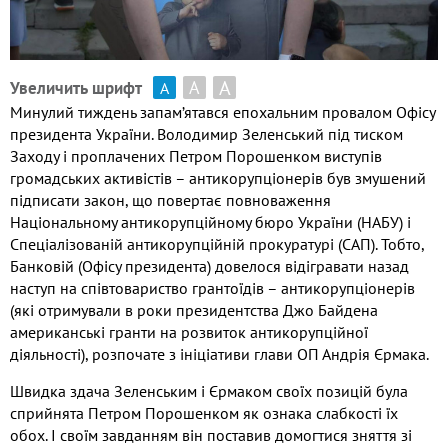
А
А
Увеличить шрифт
А
Минулий тиждень запам’ятався епохальним провалом Офісу
президента України. Володимир Зеленський під тиском
Заходу і проплачених Петром Порошенком виступів
громадських активістів – антикорупціонерів був змушений
підписати закон, що повертає повноваження
Національному антикорупційному бюро України (НАБУ) і
Спеціалізованій антикорупційній прокуратурі (САП). Тобто,
Банковій (Офісу президента) довелося відігравати назад
наступ на співтовариство грантоїдів – антикорупціонерів
(які отримували в роки президентства Джо Байдена
американські гранти на розвиток антикорупційної
діяльності), розпочате з ініціативи глави ОП Андрія Єрмака.
Швидка здача Зеленським і Єрмаком своїх позицій була
сприйнята Петром Порошенком як ознака слабкості їх
обох. І своїм завданням він поставив домогтися зняття зі