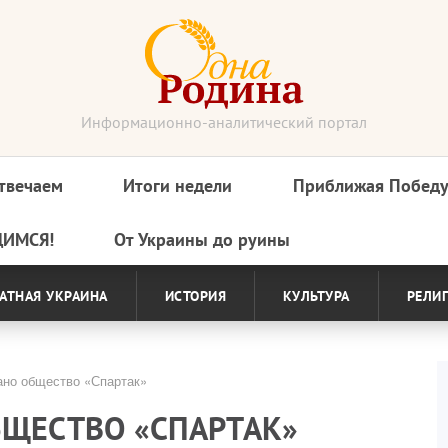
Информационно-аналитический портал
твечаем
Итоги недели
Приближая Побед
ДИМСЯ!
От Украины до руины
АТНАЯ УКРАИНА
ИСТОРИЯ
КУЛЬТУРА
РЕЛИ
ано общество «Спартак»
БЩЕСТВО «СПАРТАК»