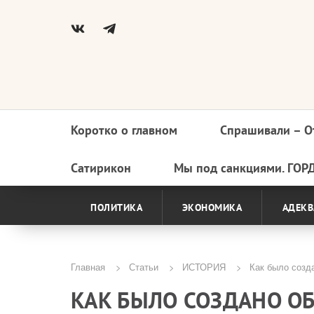
Коротко о главном
Спрашивали – О
Основная
навигация
Сатирикон
Мы под санкциями. ГОР
ПОЛИТИКА
ЭКОНОМИКА
АДЕКВ
Главная
Статьи
ИСТОРИЯ
Как было созд
Строка
КАК БЫЛО СОЗДАНО О
навигации