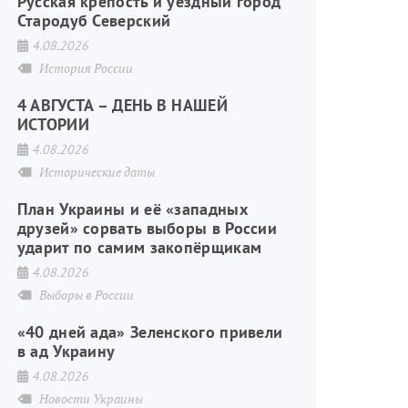
Русская крепость и уездный город
Стародуб Северский
4.08.2026
История России
4 АВГУСТА – ДЕНЬ В НАШЕЙ
ИСТОРИИ
4.08.2026
Исторические даты
План Украины и её «западных
друзей» сорвать выборы в России
ударит по самим закопёрщикам
4.08.2026
Выборы в России
«40 дней ада» Зеленского привели
в ад Украину
4.08.2026
Новости Украины