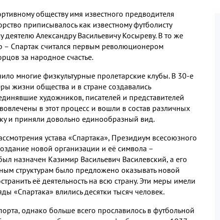
ортивному обществу имя известного предводителя
торство приписывалось как известному футболисту
у деятелю Александру Васильевичу Косыреву
.
В то же
р – Спартак считался первым революционером
орцов за народное счастье
.
нило многие физкультурные пролетарские клубы
.
В
30-
е
ры жизни общества и в стране создавались
единявшие художников
,
писателей и представителей
вовлечены в этот процесс и вошли в состав различных
ку и приняли довольно единообразный вид
.
ассмотрения устава «Спартака»
,
Президиум всесоюзного
создание новой организации и её символа –
ыл назначен Казимир Васильевич Василевский
,
а его
ным структурам было предложено оказывать новой
странить её деятельность на всю страну
.
Эти меры имели
ряды «Спартака» влились десятки тысяч человек
.
порта
,
однако больше всего прославилось в футбольной