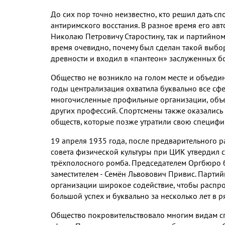
До сих пор точно неизвестно
,
кто решил дать сп
антиримского восстания
.
В разное время его ав
Николаю Петровичу Старостину
,
так и партийном
время очевидно
,
почему был сделан такой выбо
древности и входил в «пантеон» заслуженных б
Общество не возникло на голом месте и объеди
годы централизация охватила буквально все сфе
многочисленные профильные организации
,
объ
других профессий
.
Спортсмены также оказались 
обществ
,
которые позже утратили свою специфи
19
апреля
1935
года
,
после предварительного р
совета физической культуры при ЦИК утвердил 
трёхполосного ромба
.
Председателем Оргбюро б
заместителем
-
Семён Львовович Привис
.
Партий
организации широкое содействие
,
чтобы распро
большой успех и буквально за несколько лет в 
Общество покровительствовало многим видам с