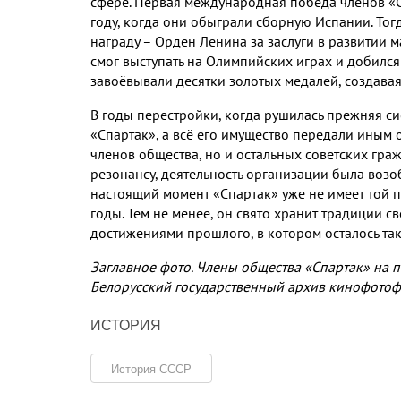
сфере
.
Первая международная победа членов «С
году
,
когда они обыграли сборную Испании
.
Тог
награду – Орден Ленина за заслуги в развитии 
смог выступать на Олимпийских играх и добилс
завоёвывали десятки золотых медалей
,
создавая
В годы перестройки
,
когда рушилась прежняя си
«Спартак»
,
а всё его имущество передали иным
членов общества
,
но и остальных советских гра
резонансу
,
деятельность организации была возо
настоящий момент «Спартак» уже не имеет той 
годы
.
Тем не менее
,
он свято хранит традиции с
достижениями прошлого
,
в котором осталось та
Заглавное фото
.
Члены общества «Спартак» на 
Белорусский государственный архив кинофото
ИСТОРИЯ
История СССР