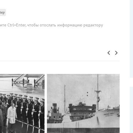
лку
мите Ctrl+Enter, чтобы отослать информацию редактору