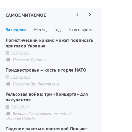
САМОЕ ЧИТАЕМОЕ
Предыдущая
Следующая
страница
страница
Нумерация
За неделю
Месяц
Год
За все время
страниц
Логистический кризис может подписать
приговор Украине
31.07.2026
Новости Украины
Приднестровье – кость в горле НАТО
31.07.2026
Новости Приднестровья
Рельсовая война: три «Концерта» для
оккупантов
3.08.2026
Великая Отечественная война
Великая Победа
Падение ракеты в восточной Польше: