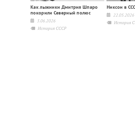
ти Лычёвой
Как лыжники Дмитрия Шпаро
Никсон в ССС
покорили Северный полюс
22.05.2026
3.06.2026
История 
История СССР