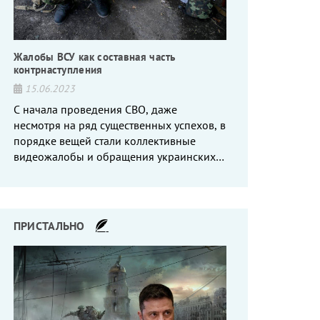
Жалобы ВСУ как составная часть
контрнаступления
15.06.2023
С начала проведения СВО, даже
несмотря на ряд существенных успехов, в
порядке вещей стали коллективные
видеожалобы и обращения украинских
вояк, сетующих то на нехватку оружия, то
на дебильное командование, то на
воров-командиров.
ПРИСТАЛЬНО