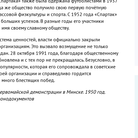
партака» также была одержана футболистами в
1937
да же общество получило свою первую почётную
массовой физкультуры и спорта
.
С
1952
года «Спартак»
я больших успехов
.
В разные годы его участники
 имя своему славному обществу
.
стема ценностей
,
власти официально закрыли
 организациям
.
Это вызвало возмущение не только
ждан
. 28
октября
1991
года
,
благодаря общественному
бновлена и с тех пор не прекращалась
.
Безусловно
,
в
популярности
,
которая его сопровождала в советские
воей организации и справедливо гордится
к много блестящих побед
.
первомайской демонстрации в Минске
. 1950
год
.
фонодокументов