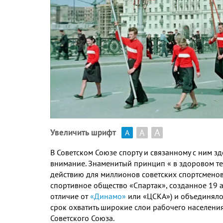
А
А
Увеличить шрифт
А
В Советском Союзе спорту и связанному с ним з
внимание
.
Знаменитый принцип « в здоровом те
действию для миллионов советских спортсменов
спортивное общество «Спартак»
,
созданное
19
отличие от
«Динамо»
или «ЦСКА»
)
и объединяло
срок охватить широкие слои рабочего населени
Советского Союза
.