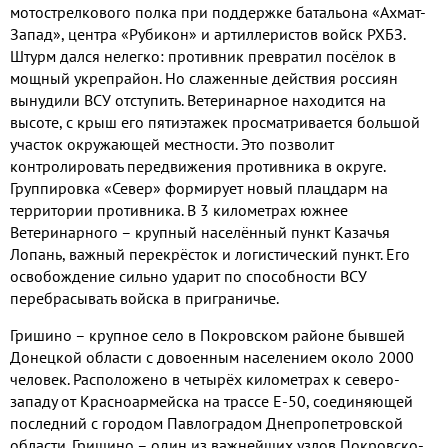
мотострелкового полка при поддержке батальона «Ахмат-
Запад», центра «Рубикон» и артиллеристов войск РХБЗ.
Штурм дался нелегко: противник превратил посёлок в
мощный укрепрайон. Но слаженные действия россиян
вынудили ВСУ отступить. Ветеринарное находится на
высоте, с крыш его пятиэтажек просматривается большой
участок окружающей местности. Это позволит
контролировать передвижения противника в округе.
Группировка «Север» формирует новый плацдарм на
территории противника. В 3 километрах южнее
Ветеринарного – крупный населённый пункт Казачья
Лопань, важный перекрёсток и логистический пункт. Его
освобождение сильно ударит по способности ВСУ
перебрасывать войска в приграничье.
Гришино – крупное село в Покровском районе бывшей
Донецкой области с довоенным населением около 2000
человек. Расположено в четырёх километрах к северо-
западу от Красноармейска на трассе Е-50, соединяющей
последний с городом Павлоградом Днепропетровской
области. Гришино – один из важнейших узлов Покровско-