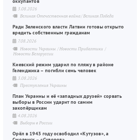
оккупантов
3.08.2026
Великая Отечественная война
Великая Победа
Ради Зеленского власти Латвии готовы открыто
вредить собственным гражданам
7.08.2026
Новости Украины
Новости Прибалтики
Новости Белоруссии
Киевский режим ударил по пляжу в районе
Геленджика – погибли семь человек
3.08.2026
Преступления Украины
План Украины и её «западных друзей» сорвать
выборы в России ударит по самим
закопёрщикам
4.08.2026
Выборы в России
Орёл в 1943 году освободил «Кутузов», а
Смоленск – «Суворов»