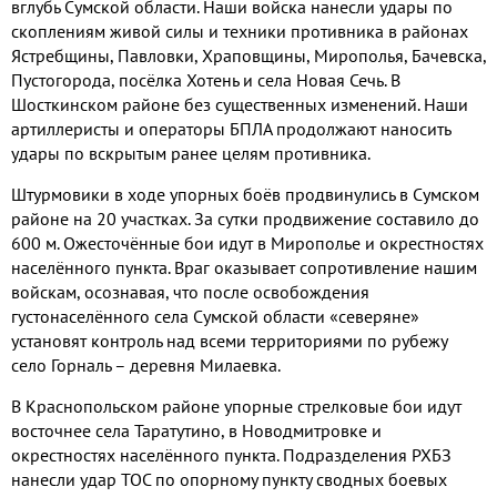
вглубь Сумской области. Наши войска нанесли удары по
скоплениям живой силы и техники противника в районах
Ястребщины, Павловки, Храповщины, Мирополья, Бачевска,
Пустогорода, посёлка Хотень и села Новая Сечь. В
Шосткинском районе без существенных изменений. Наши
артиллеристы и операторы БПЛА продолжают наносить
удары по вскрытым ранее целям противника.
Штурмовики в ходе упорных боёв продвинулись в Сумском
районе на 20 участках. За сутки продвижение составило до
600 м. Ожесточённые бои идут в Мирополье и окрестностях
населённого пункта. Враг оказывает сопротивление нашим
войскам, осознавая, что после освобождения
густонаселённого села Сумской области «северяне»
установят контроль над всеми территориями по рубежу
село Горналь – деревня Милаевка.
В Краснопольском районе упорные стрелковые бои идут
восточнее села Таратутино, в Новодмитровке и
окрестностях населённого пункта. Подразделения РХБЗ
нанесли удар ТОС по опорному пункту сводных боевых