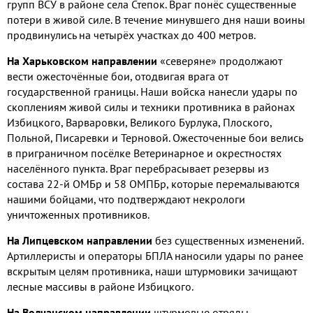
групп ВСУ в районе села Степок. Враг понёс существенные
потери в живой силе. В течение минувшего дня наши воины
продвинулись на четырёх участках до 400 метров.
На Харьковском направлении
«северяне» продолжают
вести ожесточённые бои, отодвигая врага от
государственной границы. Наши войска нанесли удары по
скоплениям живой силы и техники противника в районах
Избицкого, Варваровки, Великого Бурлука, Плоского,
Польной, Писаревки и Терновой. Ожесточенные бои велись
в приграничном посёлке Ветеринарное и окрестностях
населённого пункта. Враг перебрасывает резервы из
состава 22-й ОМБр и 58 ОМПБр, которые перемалываются
нашими бойцами, что подтверждают некрологи
уничтоженных противников.
На Липцевском направлении
без существенных изменений.
Артиллеристы и операторы БПЛА наносили удары по ранее
вскрытым целям противника, наши штурмовики зачищают
лесные массивы в районе Избицкого.
На Волчанском направлении
штурмовые отряды