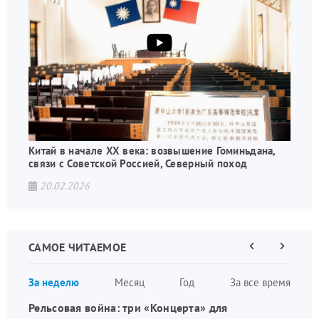
Китай в начале XX века: возвышение Гоминьдана,
связи с Советской Россией, Северный поход
20.02.2026
САМОЕ ЧИТАЕМОЕ
Предыдущая
Следующа
страница
страница
Нумераци
За неделю
Месяц
Год
За все время
страниц
Рельсовая война: три «Концерта» для