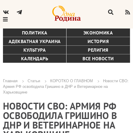
ПОЛИТИКА
ЭКОНОМИКА
АДЕКВАТНАЯ УКРАИНА
ИСТОРИЯ
КУЛЬТУРА
РЕЛИГИЯ
КАЛЕНДАРЬ
ВСЕ НОВОСТИ
Главная
Статьи
КОРОТКО О ГЛАВНОМ
Новости СВО:
Армия РФ освободила Гришино в ДНР и Ветеринарное на
Строка
Харьковщине
навигации
НОВОСТИ СВО: АРМИЯ РФ
ОСВОБОДИЛА ГРИШИНО В
ДНР И ВЕТЕРИНАРНОЕ НА