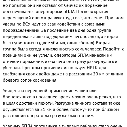
но попыток они не оставляют. Сейчас их поражение
обеспечивается операторами БПЛА. После вскрытия
перемещений они отправляют туда всё, что летает. При этом
удары по ВСУ идут во взаимодействии с союзными
подразделениями. За последние два дня одна группа
передвигалась лишь под укрытием лесопосадка, а вторая
была уничтожена (двое убитых, один сбежал). Вторая
группа была сегодня численностью семь человек. Подойти к
позициям они не успели, операторы БПЛА нанесли им
огневое поражение, из-за чего они сразу развернулись и
убежали. При этом противник использует НРТК для
снабжения своих войск даже на расстоянии 20 км от линии
боевого соприкосновения.
Увидеть на передовой применение машин или
бронетехники в последнее время можно очень редко, и то
в целях доставки пехоты. Разгрузка личного состава также
осуществляется за 21 км и более, потому что при близком
расстоянии операторы сразу же бьют по ним.
Ударных БПЛА противника в тыловых районах стало очень