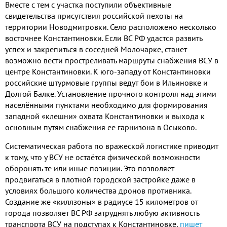
Вместе с тем с участка поступили объективные
свидетельства присутствия российской пехоты на
территории Новодмитровки. Село расположено несколько
восточнее Константиновки. Если ВС РФ удастся развить
успех и закрепиться в соседней Молочарке, станет
возможно вести простреливать маршруты снабжения ВСУ в
центре Константиновки.
К юго-западу от Константиновки
российские штурмовые группы ведут бои в Ильиновке и
Долгой Балке. Установление прочного контроля над этими
населёнными пунктами необходимо для формирования
западной «клешни» охвата Константиновки и выхода к
основным путям снабжения ее гарнизона в Осыково.
Систематическая работа по вражеской логистике приводит
к тому, что у ВСУ не остаётся физической возможности
оборонять те или иные позиции. Это позволяет
продвигаться в плотной городской застройке даже в
условиях большого количества дронов противника.
Создание же «киллзоны» в радиусе 15 километров от
города позволяет ВС РФ затруднять любую активность
транспорта ВСУ на подступах к Константиновке,
пишет