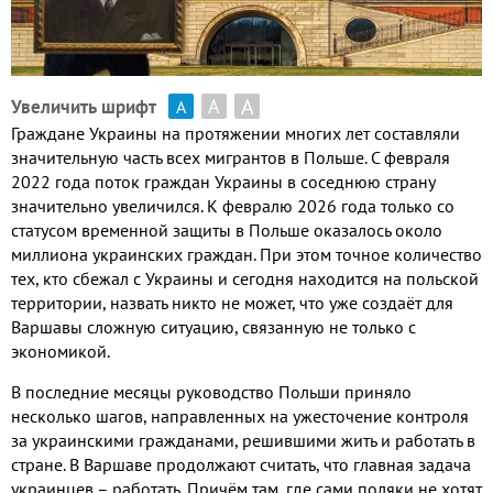
А
А
Увеличить шрифт
А
Граждане Украины на протяжении многих лет составляли
значительную часть всех мигрантов в Польше
.
С февраля
2022
года поток граждан Украины в соседнюю страну
значительно увеличился
.
К февралю
2026
года только со
статусом временной защиты в Польше оказалось около
миллиона украинских граждан
.
При этом точное количество
тех
,
кто сбежал с Украины и сегодня находится на польской
территории
,
назвать никто не может
,
что уже создаёт для
Варшавы сложную ситуацию
,
связанную не только с
экономикой
.
В последние месяцы руководство Польши приняло
несколько шагов
,
направленных на ужесточение контроля
за украинскими гражданами
,
решившими жить и работать в
стране
.
В Варшаве продолжают считать
,
что главная задача
украинцев – работать
.
Причём там
,
где сами поляки не хотят