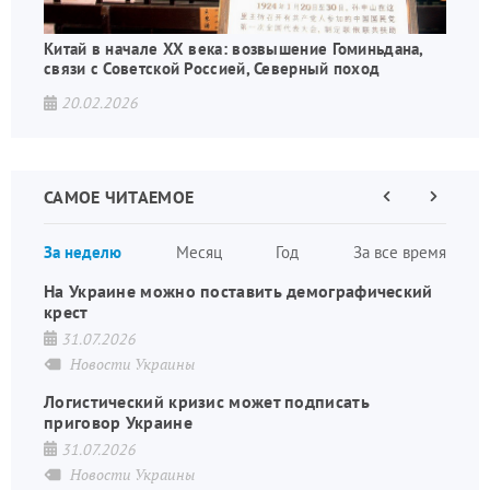
Китай в начале XX века: возвышение Гоминьдана,
связи с Советской Россией, Северный поход
20.02.2026
САМОЕ ЧИТАЕМОЕ
Предыдущая
Следующа
страница
страница
Нумераци
За неделю
Месяц
Год
За все время
страниц
На Украине можно поставить демографический
крест
31.07.2026
Новости Украины
Логистический кризис может подписать
приговор Украине
31.07.2026
Новости Украины