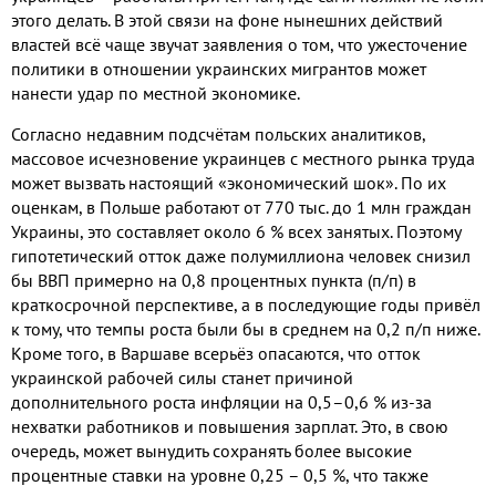
этого делать
.
В этой связи
на фоне нынешних действий
властей всё чаще звучат заявления о том
,
что ужесточение
политики в отношении украинских мигрантов может
нанести удар по местной экономике
.
Согласно недавним подсчётам польских аналитиков
,
массовое исчезновение украинцев с местного рынка труда
может вызвать настоящий «экономический шок»
.
По их
оценкам
,
в Польше работают от
770
тыс
.
до
1
млн граждан
Украины
,
это составляет около
6 %
всех занятых
.
Поэтому
гипотетический отток даже полумиллиона человек снизил
бы ВВП примерно на
0,8
процентных пункта
(
п
/
п
)
в
краткосрочной перспективе
,
а в последующие годы привёл
к тому
,
что темпы роста были бы в среднем на
0,2
п
/
п ниже
.
Кроме того
,
в Варшаве всерьёз опасаются
,
что отток
украинской рабочей силы станет причиной
дополнительного роста инфляции на
0,5
–
0,6 %
из
-
за
нехватки работников и повышения зарплат
.
Это
,
в свою
очередь
,
может вынудить сохранять более высокие
процентные ставки на уровне
0,25
–
0,5 %,
что также