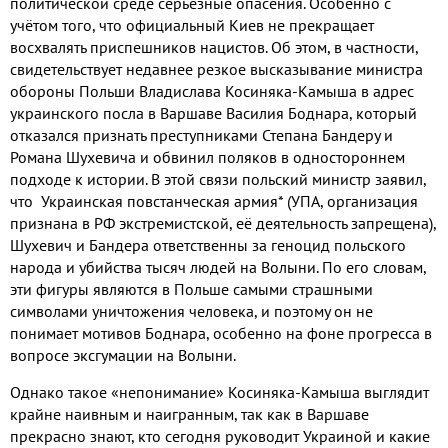
политической среде серьёзные опасения
.
Особенно с
учётом того
,
что официальный Киев не прекращает
восхвалять приспешников нацистов
.
Об этом
,
в частности
,
свидетельствует недавнее резкое высказывание министра
обороны Польши Владислава Косиняка
-
Камыша в адрес
украинского посла в Варшаве Василия Боднара
,
который
отказался признать преступниками Степана Бандеру и
Романа Шухевича и обвинил поляков в одностороннем
подходе к истории
.
В этой связи польский министр заявил
,
что Украинская повстанческая армия
*
(
УПА
,
организация
признана в РФ экстремистской
,
её деятельность запрещена
),
Шухевич и Бандера ответственны за геноцид польского
народа и убийства тысяч людей на Волыни
.
По его словам
,
эти фигуры являются в Польше самыми страшными
символами уничтожения человека
,
и поэтому он не
понимает мотивов Боднара
,
особенно на фоне прогресса в
вопросе эксгумации на Волыни
.
Однако такое «непонимание» Косиняка
-
Камыша выглядит
крайне наивным и наигранным
,
так как в Варшаве
прекрасно знают
,
кто сегодня руководит Украиной и какие