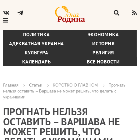
ПОЛИТИКА
ЭКОНОМИКА
АДЕКВАТНАЯ УКРАИНА
ИСТОРИЯ
КУЛЬТУРА
РЕЛИГИЯ
КАЛЕНДАРЬ
ВСЕ НОВОСТИ
Главная
Статьи
КОРОТКО О ГЛАВНОМ
Прогнать
нельзя оставить – Варшава не может решить, что делать с
Строка
украинцами
навигации
ПРОГНАТЬ НЕЛЬЗЯ
ОСТАВИТЬ – ВАРШАВА НЕ
МОЖЕТ РЕШИТЬ, ЧТО