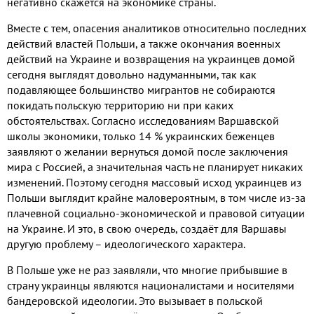
негативно скажется на экономике страны
.
Вместе с тем
,
опасения аналитиков относительно последних
действий властей Польши
,
а также окончания военных
действий на Украине и возвращения на украинцев домой
сегодня выглядят довольно надуманными
,
так как
подавляющее большинство мигрантов не собираются
покидать польскую территорию ни при каких
обстоятельствах
.
Согласно исследованиям Варшавской
школы экономики
,
только
14 %
украинских беженцев
заявляют о желании вернуться домой после заключения
мира с Россией
,
а значительная часть не планирует никаких
изменений
.
Поэтому сегодня массовый исход украинцев из
Польши выглядит крайне маловероятным
,
в том числе из
-
за
плачевной социально
-
экономической и правовой ситуации
на Украине
.
И это
,
в свою очередь
,
создаёт для Варшавы
другую проблему – идеологического характера
.
В Польше уже не раз заявляли
,
что многие прибывшие в
страну украинцы являются националистами и носителями
бандеровской
идеологии
.
Это вызывает в польской