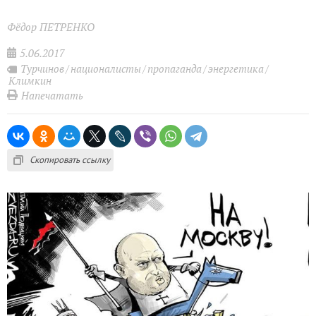
Фёдор ПЕТРЕНКО
5.06.2017
Турчинов
националисты
пропаганда
энергетика
Климкин
Напечатать
Скопировать ссылку