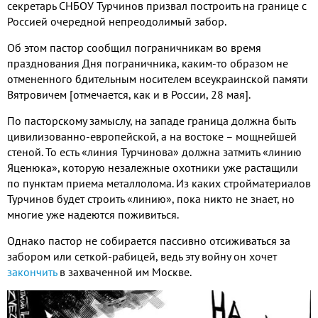
секретарь СНБОУ Турчинов призвал построить на границе с
Россией очередной непреодолимый забор.
Об этом пастор сообщил пограничникам во время
празднования Дня пограничника, каким-то образом не
отмененного бдительным носителем всеукраинской памяти
Вятровичем [отмечается, как и в России, 28 мая].
По пасторскому замыслу, на западе граница должна быть
цивилизованно-европейской, а на востоке – мощнейшей
стеной. То есть «линия Турчинова» должна затмить «линию
Яценюка», которую незалежные охотники уже растащили
по пунктам приема металлолома. Из каких стройматериалов
Турчинов будет строить «линию», пока никто не знает, но
многие уже надеются поживиться.
Однако пастор не собирается пассивно отсиживаться за
забором или сеткой-рабицей, ведь эту войну он хочет
закончить
в захваченной им Москве.