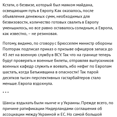
Кстати, о безвизе, который был маяком майдана,
освещающим путь в Европу. Как оказалось, после
объявления денежных сумм, необходимых для
безвизовости, количество готовых свалить в Европу
уменьшилось, но все равно оставалось солидным, а Европа,
как известно, – не резиновая.
Потому, видимо, по сговору с Брюсселем министр обороны
Полторак подписал приказ о призыве офицеров запаса до
43 лет на военную службу в ВСУ. Так что на границе теперь
будут проверять и военные билеты, отправляя выпускников
военных кафедр служить и воевать, ибо нефиг по Европам
шастать, когда Батькивщина в опасности! Так парой
десятков тысяч перспективных гастарбайтеров стало
меньше. Европа вздохнула.
* * *
Шансы вздыхать были нынче и у Украины. Прежде всего, по
причине ратификации Нидерландами соглашения об
ассоциации между Украиной и ЕС. Но самой большой