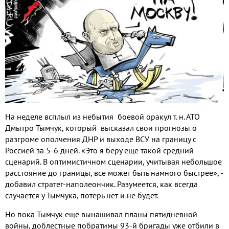
На неделе всплыл из небытия боевой оракул т. н. АТО
Дмытро Тымчук, который высказал свои прогнозы о
разгроме ополчения ДНР и выходе ВСУ на границу с
Россией за 5-6 дней. «Это я беру еще такой средний
сценарий. В оптимистичном сценарии, учитывая небольшое
расстояние до границы, все может быть намного быстрее», -
добавил стратег-наполеончик. Разумеется, как всегда
случается у Тымчука, потерь нет и не будет.
Но пока Тымчук еще вынашивал планы пятидневной
войны, доблестные побратимы 93-й бригады уже отбили в