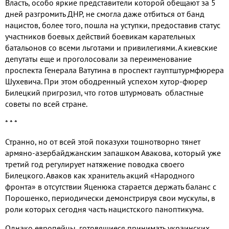
Власть, особо яркие представители которой обещают за 5
дней разгромить ДНР, не смогла даже отбиться от банд
нацистов, более того, пошла на уступки, предоставив статус
участников боевых действий боевикам карательных
батальонов со всеми льготами и привилегиями. А киевские
депутаты еще и проголосовали за переименование
проспекта Генерала Ватутина в проспект гауптштурмфюрера
Шухевича. При этом ободренный успехом хутор-фюрер
Билецкий пригрозил, что готов штурмовать областные
советы по всей стране.
* * *
Странно, но от всей этой показухи тошнотворно тянет
армяно-азербайджанским запашком Авакова, который уже
третий год регулирует натяжение поводка своего
Билецкого. Аваков как хранитель акций «Народного
фронта» в отсутствии Яценюка старается держать баланс с
Порошенко, периодически демонстрируя свои мускулы, в
роли которых сегодня часть нацистского паноптикума.
Однако европейцы, готовящиеся принимать украинских