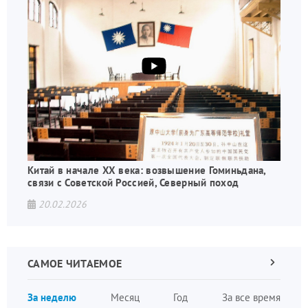
Китай в начале XX века: возвышение Гоминьдана,
связи с Советской Россией, Северный поход
20.02.2026
САМОЕ ЧИТАЕМОЕ
Следующа
страница
Нуме
За неделю
Месяц
Год
За все время
стран