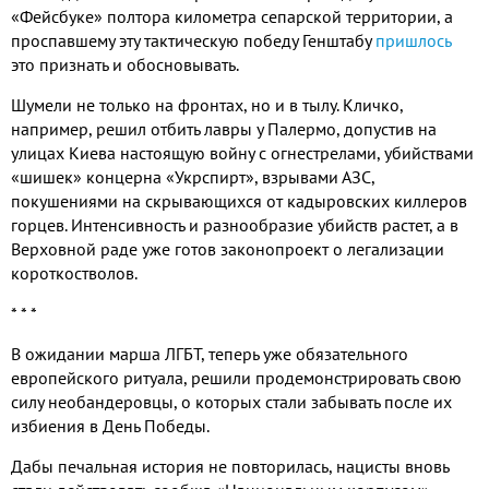
«Фейсбуке» полтора километра сепарской территории, а
проспавшему эту тактическую победу Генштабу
пришлось
это признать и обосновывать.
Шумели не только на фронтах, но и в тылу. Кличко,
например, решил отбить лавры у Палермо, допустив на
улицах Киева настоящую войну с огнестрелами, убийствами
«шишек» концерна «Укрспирт», взрывами АЗС,
покушениями на скрывающихся от кадыровских киллеров
горцев. Интенсивность и разнообразие убийств растет, а в
Верховной раде уже готов законопроект о легализации
короткостволов.
* * *
В ожидании марша ЛГБТ, теперь уже обязательного
европейского ритуала, решили продемонстрировать свою
силу необандеровцы, о которых стали забывать после их
избиения в День Победы.
Дабы печальная история не повторилась, нацисты вновь