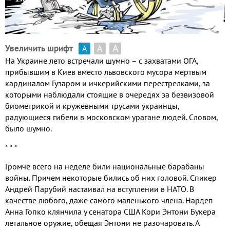
А
А
Увеличить шрифт
А
На Украине лето встречали шумно – с захватами ОГА,
прибывшим в Киев вместо львовского мусора мертвым
кардиналом Гузаром и ичкерийскими перестрелками, за
которыми наблюдали стоящие в очередях за безвизовой
биометрикой и кружевными трусами украинцы,
радующиеся гибели в московском урагане людей. Словом,
было шумно.
* * *
Громче всего на неделе били национальные барабаны
войны. Причем некоторые бились об них головой. Спикер
Андрей Парубий настаивал на вступлении в НАТО. В
качестве любого, даже самого маленького члена. Нардеп
Анна Гопко клянчила у сенатора США Кори Энтони Букера
летальное оружие, обещая Энтони не разочаровать. А