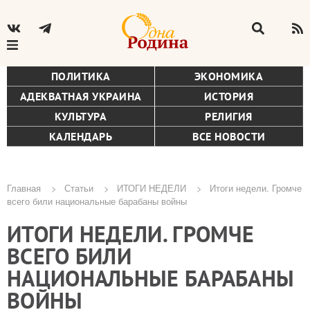
ПОЛИТИКА
ЭКОНОМИКА
АДЕКВАТНАЯ УКРАИНА
ИСТОРИЯ
КУЛЬТУРА
РЕЛИГИЯ
КАЛЕНДАРЬ
ВСЕ НОВОСТИ
Главная
Статьи
ИТОГИ НЕДЕЛИ
Итоги недели. Громче
всего били национальные барабаны войны
Строка
ИТОГИ НЕДЕЛИ. ГРОМЧЕ
навигации
ВСЕГО БИЛИ
НАЦИОНАЛЬНЫЕ БАРАБАНЫ
ВОЙНЫ