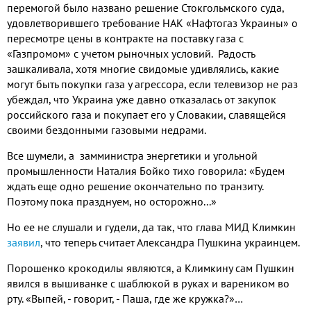
перемогой было названо решение Стокгольмского суда,
удовлетворившего требование НАК «Нафтогаз Украины» о
пересмотре цены в контракте на поставку газа с
«Газпромом» с учетом рыночных условий. Радость
зашкаливала, хотя многие свидомые удивлялись, какие
могут быть покупки газа у агрессора, если телевизор не раз
убеждал, что Украина уже давно отказалась от закупок
российского газа и покупает его у Словакии, славящейся
своими бездонными газовыми недрами.
Все шумели, а замминистра энергетики и угольной
промышленности Наталия Бойко тихо говорила: «Будем
ждать еще одно решение окончательно по транзиту.
Поэтому пока празднуем, но осторожно...»
Но ее не слушали и гудели, да так, что глава МИД Климкин
заявил
, что теперь считает Александра Пушкина украинцем.
Порошенко крокодилы являются, а Климкину сам Пушкин
явился в вышиванке с шаблюкой в руках и вареником во
рту. «Выпей, - говорит, - Паша, где же кружка?»…