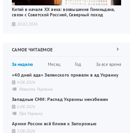
Китай в начале XX века: возвышение Гоминьдана,
связи с Советской Россией, Северный поход
20.02.2026
САМОЕ ЧИТАЕМОЕ
Следующа
страница
Нуме
За неделю
Месяц
Год
За все время
стран
«40 дней ада» Зеленского привели в ад Украину
4.08.2026
Новости Украины
Западные СМИ: Распад Украины неизбежен
6.08.2026
Про Украину
Армия России всё ближе к Запорожью
3.08.2026