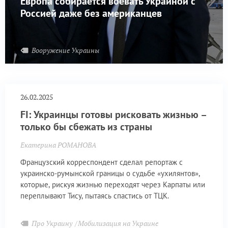
Европа собирается воевать Украиной с
Россией даже без американцев
Вооружение Украины
26.02.2025
FI: Украинцы готовы рисковать жизнью –
только бы сбежать из страны
Екатерина РОМАНОВА
Французский корреспондент сделал репортаж с
украинско-румынской границы о судьбе «ухилянтов»,
которые, рискуя жизнью переходят через Карпаты или
переплывают Тису, пытаясь спастись от ТЦК.
Про Украину
Мобилизация на Украине