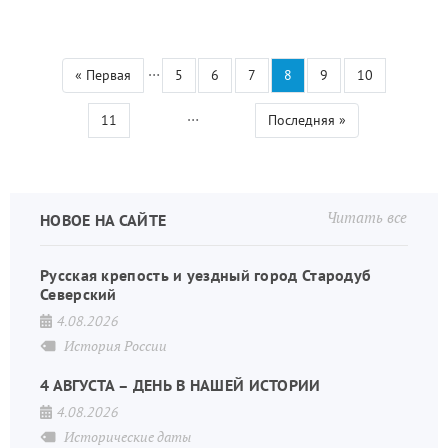
…
Первая
« Первая
Страница
5
Страница
6
Страница
7
Текущая
8
Страница
9
Страница
10
Нумерация
страница
страница
страниц
…
Страница
11
Последняя
Последняя »
страница
Читать все
НОВОЕ НА САЙТЕ
Русская крепость и уездный город Стародуб
Северский
4.08.2026
История России
4 АВГУСТА – ДЕНЬ В НАШЕЙ ИСТОРИИ
4.08.2026
Исторические даты