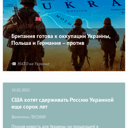
Британия готова к оккупации Украины,
Польша и Германия – против
НАТО на Украине
10.02.2025
США хотят сдерживать Россию Украиной
еще сорок лет
Валентин ЛЕСНИК
Плохая новость для Украины: на прошедшей в