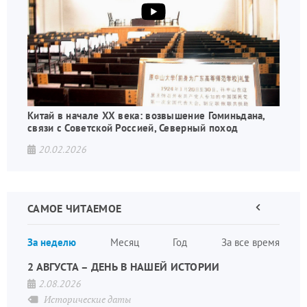
Китай в начале XX века: возвышение Гоминьдана,
связи с Советской Россией, Северный поход
20.02.2026
САМОЕ ЧИТАЕМОЕ
Предыдущая
страница
Нумера
За неделю
Месяц
Год
За все время
страни
2 АВГУСТА – ДЕНЬ В НАШЕЙ ИСТОРИИ
2.08.2026
Исторические даты