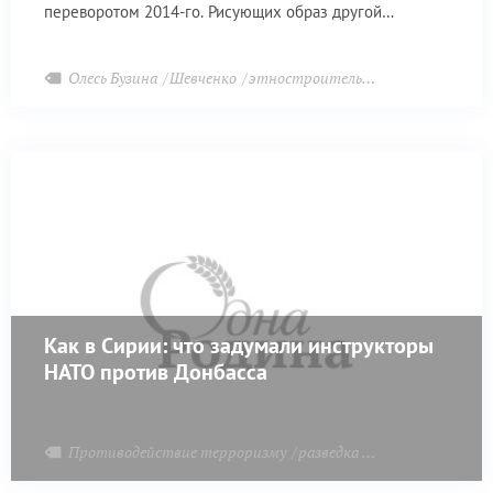
переворотом 2014-го. Рисующих образ другой
Украины, совсем не похожей на нынешнюю, которая
так торопится похоронить свою историю – советскую,
Олесь Бузина
Шевченко
этностроительство
имперскую, общерусскую.
Как в Сирии: что задумали инструкторы
НАТО против Донбасса
Противодействие терроризму
разведка
Донецкая Народн