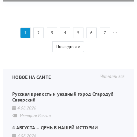
…
Текущая
1
Страница
2
Страница
3
Страница
4
Страница
5
Страница
6
Страница
7
Нумерация
страница
страниц
Последняя
Последняя »
страница
Читать все
НОВОЕ НА САЙТЕ
Русская крепость и уездный город Стародуб
Северский
4.08.2026
История России
4 АВГУСТА – ДЕНЬ В НАШЕЙ ИСТОРИИ
4.08.2026