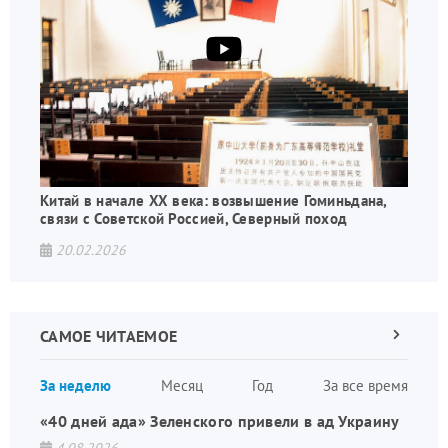
Китай в начале XX века: возвышение Гоминьдана,
связи с Советской Россией, Северный поход
20.02.2026
САМОЕ ЧИТАЕМОЕ
Следующа
страница
Нуме
За неделю
Месяц
Год
За все время
стран
«40 дней ада» Зеленского привели в ад Украину