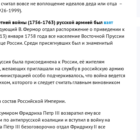
 считал вовсе не воплощение идеалов деда или отца –
926-1999).
милетней войны (1756-1763) русской армией был
взят
ндующий В. Фермор отдал распоряжение о приведении к
(13) января 1758 года все население Восточной Пруссии
це России. Среди присягнувших был и знаменитый
ссия была присоединена к России, её жителям
и, желающих приглашали на службу в российскую армию
министрацией особо подчеркивалось, что война ведется
ихом, которого и следует считать главным виновником
в состав Российской Империи.
умиром Фридриха Петр III возвратил ему все
и по антипрусской коалиции и вступил в войну на
а Пётр III безоговорочно отдал Фридриху II все