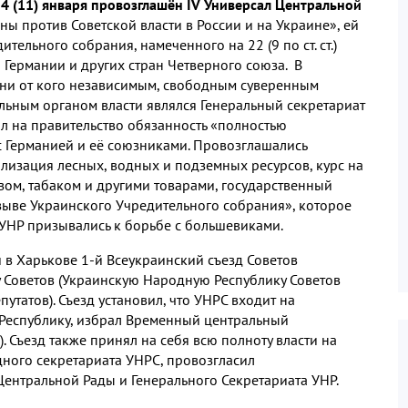
а 24 (11) января провозглашён IV Универсал Центральной
ны против Советской власти в России и на Украине», ей
тельного собрания, намеченного на 22 (9 по ст. ст.)
 Германии и других стран Четверного союза. В
 ни от кого независимым, свободным суверенным
ельным органом власти являлся Генеральный секретариат
л на правительство обязанность «полностью
 Германией и её союзниками. Провозглашались
лизация лесных, водных и подземных ресурсов, курс на
ом, табаком и другими товарами, государственный
озыве Украинского Учредительного собрания», которое
УНР призывались к борьбе с большевиками.
ий в Харькове 1-й Всеукраинский съезд Советов
 Советов (Украинскую Народную Республику Советов
путатов). Съезд установил, что УНРС входит на
 Республику, избрал Временный центральный
. Съезд также принял на себя всю полноту власти на
дного секретариата УНРС, провозгласил
Центральной Рады и Генерального Секретариата УНР.