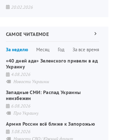
20.02.2026
САМОЕ ЧИТАЕМОЕ
Следующая
страница
Нумерация
За неделю
Месяц
Год
За все время
страниц
«40 дней ада» Зеленского привели в ад
Украину
4.08.2026
Новости Украины
Западные СМИ: Распад Украины
неизбежен
6.08.2026
Про Украину
Армия России всё ближе к Запорожью
3.08.2026
Новости СВО
Южный фронт