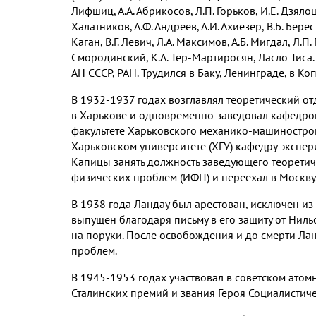
Лифшиц, А.А. Абрикосов, Л.П. Горьков, И.Е. Дзял
Халатников, А.Ф. Андреев, А.И. Ахиезер, В.Б. Берес
Каган, В.Г. Левич, Л.А. Максимов, А.Б. Мигдал, Л.П.
Смородинский, К.А. Тер-Мартиросян, Ласло Тиса
АН СССР, РАН. Трудился в Баку, Ленинграде, в Коп
В 1932-1937 годах возглавлял теоретический от
в Харькове и одновременно заведовал кафедро
факультете Харьковского механико-машиностроит
Харьковском университете (ХГУ) кафедру экспе
Капицы занять должность заведующего теоретич
физических проблем (ИФП) и переехал в Москву
В 1938 года Ландау был арестован, исключен из
выпущен благодаря письму в его защиту от Ниль
на поруки. После освобождения и до смерти Ла
проблем.
В 1945-1953 годах участвовал в советском атомн
Сталинских премий и звания Героя Социалистиче