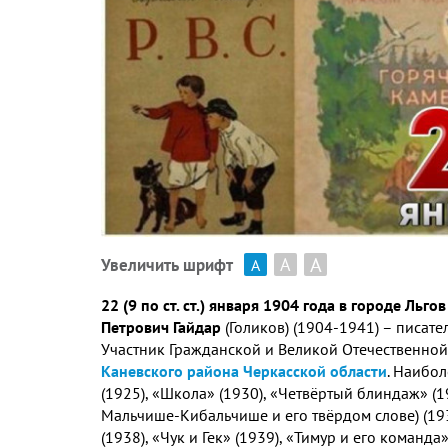
А
А
Увеличить шрифт
А
22 (9 по ст. ст.) января 1904 года в городе Ль
Петрович Гайдар
(Голиков) (1904-1941) – писат
Участник Гражданской и Великой Отечественной
Каневского района Черкасской области
. Наибол
(1925), «Школа» (1930), «Четвёртый блиндаж» (1
Мальчише-Кибальчише и его твёрдом слове) (193
(1938), «Чук и Гек» (1939), «Тимур и его команда