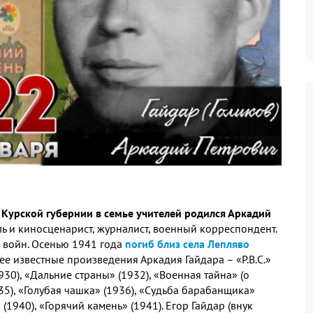
гов Курской губернии в семье учителей родился Аркадий
ель и киносценарист, журналист, военный корреспондент.
 войн. Осенью 1941 года
погиб близ села Лепляво
ее известные произведения Аркадия Гайдара – «P.B.C.»
930), «Дальние страны» (1932), «Военная тайна» (о
5), «Голубая чашка» (1936), «Судьба барабанщика»
» (1940), «Горячий камень» (1941). Егор Гайдар (внук