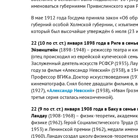
именоваться губерниями Привислинского края 
В мае 1912 года Госдума приняла закон «Об об
губерний особой Холмской губернии, с изъятием
который был высочайше утверждён 6 июля (23 июн
22 (10 по ст. ст.) января 1898 года в Риге в с
Эйзенштейн
(1898-1948) – режиссёр театра и ки
(отец происходил из еврейской купеческой семь
Заслуженный деятель искусств РСФСР (1935). Ла
году за фильм «Александр Невский» (1938), в 19
Профессор ВГИКа. Доктор искусствоведения (19
кинематографа. Снял более двадцати фильмов, 
(1927), «
Александр Невский
» (1938), «Иван Гроз
третья серия осталась неоконченной).
22 (9 по ст. ст.) января 1908 года в Баку в се
Ландау
(1908-1968) – физик-теоретик, академик
физике (1962). Герой Социалистического Труда (1
1953) и Ленинской премии (1962), медали имен
(1960). Ландау создал школу физиков-теоретиков