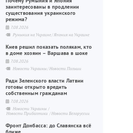
Почему Румыния и Япония
заинтересованы в продлении
существования украинского
режима?
7.08.2026
Румыния на Украине
Япония на Украине
Киев решил показать полякам, кто
в доме хозяин – Варшава в шоке
7.08.2026
Новости Украины
Новости Польши
Ради Зеленского власти Латвии
готовы открыто вредить
собственным гражданам
7.08.2026
Новости Украины
Новости Прибалтики
Новости Белоруссии
Фронт Донбасса: до Славянска всё
ближе