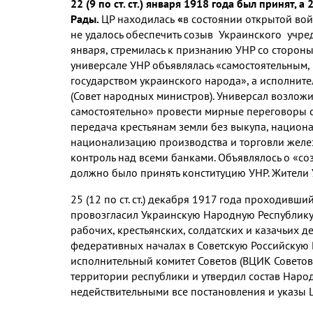
22 (9 по ст. ст.) января 1918 года был принят, 
Рады.
ЦР находилась
«
в состоянии открытой вой
не удалось обеспечить созыв Украинского учреди
января, стремилась к признанию УНР со стороны
универсале УНР объявлялась «самостоятельным,
государством украинского народа», а исполнит
(Совет народных министров). Универсал возложи
самостоятельно» провести мирные переговоры с
передача крестьянам земли без выкупа, национа
национализацию производства и торговли желез
контроль над всеми банками. Объявлялось о «с
должно было принять конституцию УНР. Жители 
25 (12 по ст. ст.) декабря 1917 года проходивш
провозгласил Украинскую Народную Республику
рабочих, крестьянских, солдатских и казачьих де
федеративных началах в Советскую Российскую
исполнительный комитет Советов (ВЦИК Советов)
территории республики и утвердил состав Наро
недействительными все постановления и указы 