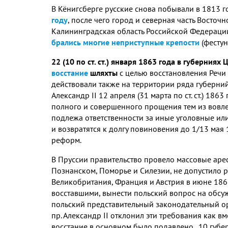
В Кёнигсберге русские снова побывали в 1813 г
году
, после чего город и северная часть Восточ
Калининградская область Российской Федерации
брались многие неприступные крепости
(фестун
22 (10 по ст. ст.) января 1863 года в губерния
восстание
шляхты
с целью
восстановления Речи
действовали также на территории ряда губерни
Александр II 12 апреля (31 марта по ст. ст.) 1
полного и совершенного прощения тем из вовле
подлежа ответственности за иные уголовные или
и возвратятся к долгу повиновения до 1/13 мая
реформ.
В Пруссии правительство провело массовые арес
Познанском, Поморье и Силезии, не допустило р
Великобритания, Франция и Австрия в июне 186
восставшими, вынести польский вопрос на обс
польский представительный законодательный ор
пр. Александр II отклонил эти требования как в
восстание в основном было подавлено. 10 губе