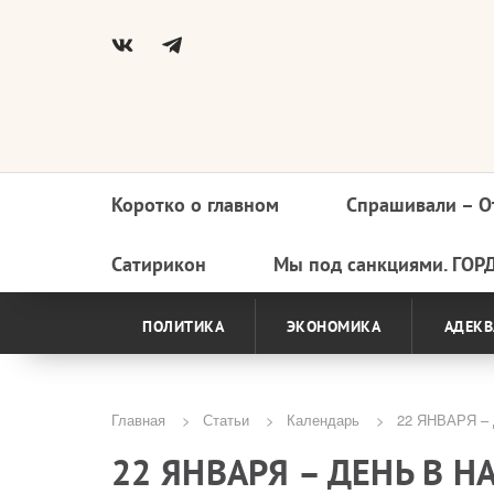
Коротко о главном
Спрашивали – О
Основная
навигация
Сатирикон
Мы под санкциями. ГОР
ПОЛИТИКА
ЭКОНОМИКА
АДЕКВ
Главная
Статьи
Календарь
22 ЯНВАРЯ –
Строка
22 ЯНВАРЯ – ДЕНЬ В 
навигации