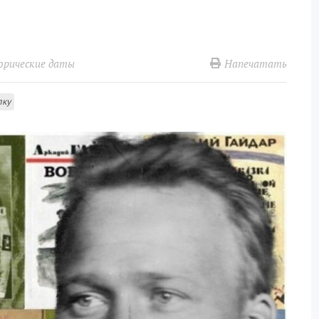
Напечатать
рические даты
лку