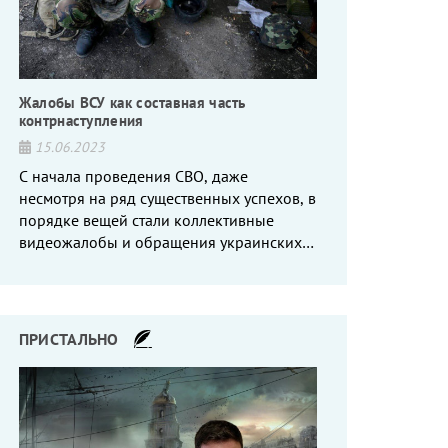
Жалобы ВСУ как составная часть
контрнаступления
15.06.2023
С начала проведения СВО, даже
несмотря на ряд существенных успехов, в
порядке вещей стали коллективные
видеожалобы и обращения украинских
вояк, сетующих то на нехватку оружия, то
на дебильное командование, то на
воров-командиров.
ПРИСТАЛЬНО