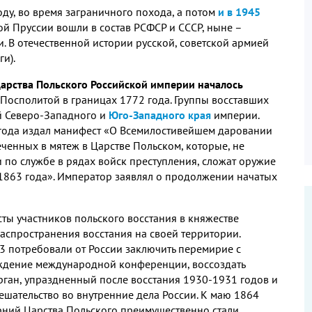
оду, во время заграничного похода, а потом
и в 1945
ной Пруссии вошли в состав РСФСР и СССР, ныне –
. В отечественной истории русской, советской армией
ги).
х Царства Польского Российской империи началось
 Посполитой в границах 1772 года. Группы восставших
й Северо-Западного и
Юго-Западного края
империи.
863 года издал манифест «О Всемилостивейшем даровании
ченных в мятеж в Царстве Польском, которые, не
 по службе в рядах войск преступления, сложат оружие
 1863 года». Император заявлял о продолжении начатых
ты участников польского восстания в княжестве
аспространения восстания на своей территории.
3 потребовали от России заключить перемирие с
уждение международной конференции, воссоздать
ган, упраздненный после восстания 1930-1931 годов и
мешательство во внутренние дела России. К маю 1864
рний Царства Польского преимущественно стали