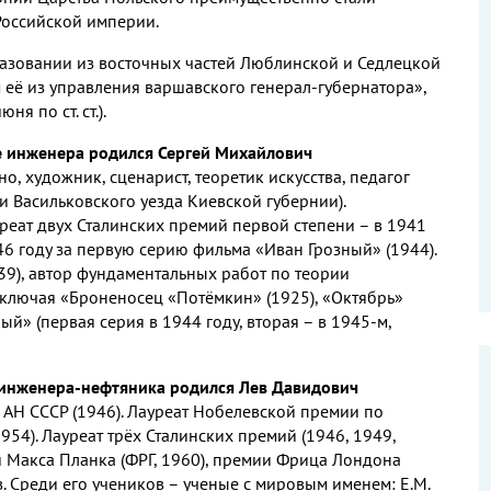
Российской империи.
разовании из восточных частей Люблинской и Седлецкой
 её из управления варшавского генерал-губернатора»,
я по ст. ст.).
емье инженера родился Сергей Михайлович
но, художник, сценарист, теоретик искусства, педагог
и Васильковского уезда Киевской губернии).
уреат двух Сталинских премий первой степени – в 1941
46 году за первую серию фильма «Иван Грозный» (1944).
39), автор фундаментальных работ по теории
включая «Броненосец «Потёмкин» (1925), «Октябрь»
ный» (первая серия в 1944 году, вторая – в 1945-м,
мье инженера-нефтяника родился Лев Давидович
 АН СССР (1946). Лауреат Нобелевской премии по
954). Лауреат трёх Сталинских премий (1946, 1949,
и Макса Планка (ФРГ, 1960), премии Фрица Лондона
. Среди его учеников – ученые с мировым именем: Е.М.