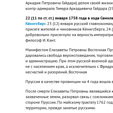
Аркадия Петровича Гайдара) делом своей жизни
контр-адмирала Тимура Аркадьевича Гайдара (1
22 (11 по ст. ст.) января 1758 года в ходе Се
Кёнигсберг
.
23 (12) января русский главнокома
присяге жителей и чиновников Кёнигсберга. 24 
добровольно присягнуло на верность императри
философ И. Кант.
Манифестом Елизаветы Петровны Восточная Пру
даровались свобода вероисповедания, торговл
и администрацию. При этом русской военной ад
не с населением края, а исключительно с Фридр
несчастий и разорений. Восточная
Пруссия в качестве провинции на 4 года вошла 
После смерти Елизаветы Петровны являвшийся к
захваченные земли, разорвал связь с союзникам
стороне Пруссии. По майскому трактату 1762 год
территории, прежде занятые русскими.