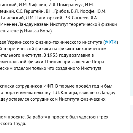
ошинский, И.М. Лифшиц, И.Я. Померанчук, И.М.
тецкий, С.С. Герштейн, В.Н. Грибов, Б.Л. Иоффе, Ю.М.
 Питаевский, Л.М. Пятигорский, Р.З. Сагдеев, Я.А.
. Именем Ландау назван Институт теоретической физики
енгагене (у Нильса Бора).
дел Украинского физико-технического института (
УФТИ
)
й теоретической физики на физико-механическом
ельного института. В 1935 году возглавил в
риментальной физики. Принял приглашение Петра
еским отделом только что созданного Института
.
 списка сотрудников ИФП. В тюрьме провёл год и был
са Бора и вмешательству П.Л. Капицы, взявшего Ландау
ндау оставался сотрудником Института физических
ом проекте. За работу в проекте был удостоен трех
ского Труда.