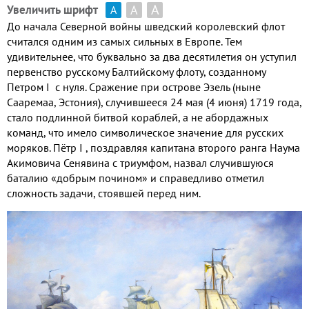
А
А
Увеличить шрифт
А
До начала Северной войны шведский королевский флот
считался одним из самых сильных в Европе. Тем
удивительнее, что буквально за два десятилетия он уступил
первенство русскому Балтийскому флоту, созданному
Петром I с нуля. Сражение при острове Эзель (ныне
Сааремаа, Эстония), случившееся 24 мая (4 июня) 1719 года,
стало подлинной битвой кораблей, а не абордажных
команд, что имело символическое значение для русских
моряков. Пётр I , поздравляя капитана второго ранга Наума
Акимовича Сенявина с триумфом, назвал случившуюся
баталию «добрым почином» и справедливо отметил
сложность задачи, стоявшей перед ним.