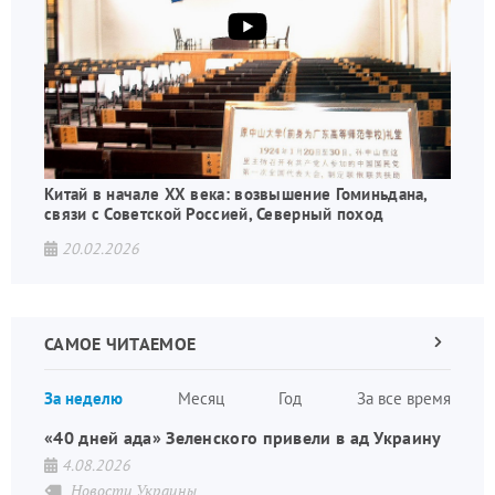
Китай в начале XX века: возвышение Гоминьдана,
связи с Советской Россией, Северный поход
20.02.2026
САМОЕ ЧИТАЕМОЕ
Следующа
страница
Нуме
За неделю
Месяц
Год
За все время
стран
«40 дней ада» Зеленского привели в ад Украину
4.08.2026
Новости Украины