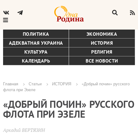
ПОЛИТИКА
ЭКОНОМИКА
АДЕКВАТНАЯ УКРАИНА
ИСТОРИЯ
КУЛЬТУРА
РЕЛИГИЯ
КАЛЕНДАРЬ
ВСЕ НОВОСТИ
Главная
Статьи
ИСТОРИЯ
«Добрый почин» русского
флота при Эзеле
Строка
«ДОБРЫЙ ПОЧИН» РУССКОГО
навигации
ФЛОТА ПРИ ЭЗЕЛЕ
Аркадий ВЕРТЯЗИН