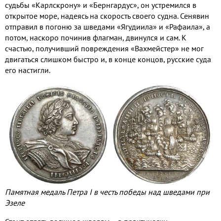
судьбы «Карлскрону» и «Бернгардус», он устремился в
открытое море, надеясь на скорость своего судна. Сенявин
отправил в погоню за шведами «Ягудиила» и «Рафаила», а
потом, наскоро починив флагман, двинулся и сам. К
счастью, получивший повреждения «Вахмейстер» не мог
двигаться слишком быстро и, в конце концов, русские суда
его настигли.
Памятная медаль Петра I в честь победы над шведами при
Эзеле