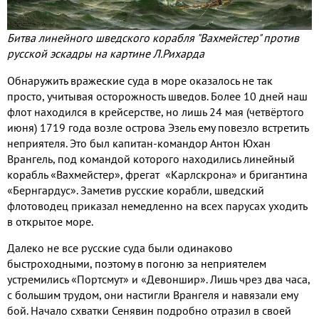
Битва линейного шведского корабля "Вахмейстер" против
русской эскадры на картине Л.Рихарда
Обнаружить вражеские суда в море оказалось не так
просто, учитывая осторожность шведов. Более 10 дней наш
флот находился в крейсерстве, но лишь 24 мая (четвёртого
июня) 1719 года возле острова Эзель ему повезло встретить
неприятеля. Это был капитан-командор Антон Юхан
Врангель, под командой которого находились линейный
корабль «Вахмейстер», фрегат «Карлскрона» и бригантина
«Бернгардус». Заметив русские корабли, шведский
флотоводец приказал немедленно на всех парусах уходить
в открытое море.
Далеко не все русские суда были одинаково
быстроходными, поэтому в погоню за неприятелем
устремились «Портсмут» и «Девоншир». Лишь чрез два часа,
с большим трудом, они настигли Врангеля и навязали ему
бой. Начало схватки Сенявин подробно отразил в своей