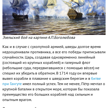
Эзельский бой на картине А.П.Боголюбова
Как и в случае с сухопутной армией, шведы долгое время
недооценивали противника, а все его победы приписывали
случайности. Царь, создавая одновременно линейный
(состоящий из крупных кораблей) и галерный флот
(небольшие суда, передвигавшиеся с помощью вёсел) не
спешил их убедить в обратном. В 1714 году он впервые
вывел корабли в плавание к шведским берегам и в
битве
при Гангуте
имел полный успех. Тем не менее, Пётр мечтал о
крупной баталии в открытом море, которая бы показала
преимущество его больших кораблей над сильным и
опытным врагом.