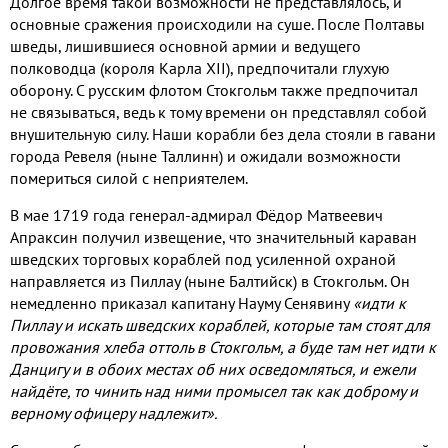
Долгое время такой возможности не представлялось, и
основные сражения происходили на суше. После Полтавы
шведы, лишившиеся основной армии и ведущего
полководца (короля Карла XII), предпочитали глухую
оборону. С русским флотом Стокгольм также предпочитал
не связываться, ведь к тому времени он представлял собой
внушительную силу. Наши корабли без дела стояли в гавани
города Ревеля (ныне Таллинн) и ожидали возможности
помериться силой с неприятелем.
В мае 1719 года генерал-адмирал Фёдор Матвеевич
Апраксин получил извещение, что значительный караван
шведских торговых кораблей под усиленной охраной
направляется из Пиллау (ныне Балтийск) в Стокгольм. Он
немедленно приказал капитану Науму Сенявину
«идти к
Пиллау и искать шведских кораблей, которые там стоят для
провожания хлеба оттоль в Стокгольм, а буде там нет идти к
Данцигу и в обоих местах об них осведомляться, и ежели
найдёте, то чинить над ними промысел так как доброму и
верному офицеру надлежит».