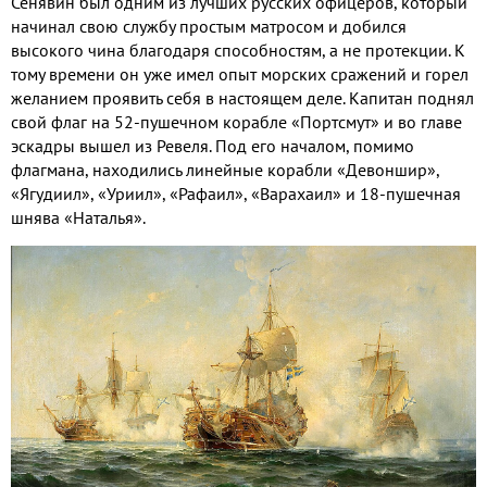
Сенявин был одним из лучших русских офицеров, который
начинал свою службу простым матросом и добился
высокого чина благодаря способностям, а не протекции. К
тому времени он уже имел опыт морских сражений и горел
желанием проявить себя в настоящем деле. Капитан поднял
свой флаг на 52-пушечном корабле «Портсмут» и во главе
эскадры вышел из Ревеля. Под его началом, помимо
флагмана, находились линейные корабли «Девоншир»,
«Ягудиил», «Уриил», «Рафаил», «Варахаил» и 18-пушечная
шнява «Наталья».