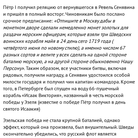
Пётр I получил реляцию от вернувшегося в Ревель Сенявина
и пришёл в полный восторг. Чиновникам было послано
срочное предписание:
«Отпишите в Москву дабы в
монетном дворе сделали немедленно монет золотых для
раздачи морским офицерам, которые взяли три Шведских
воинских корабля майя в 24 день сего 1719 года (
четвёртого июня по новому стилю), а именно числом 67
разных сортов и велите у всех сделать на одной стороне
баталию морскую, а на другой стороне обыкновенно Нашу
Персону».
Таким
образом, все участники битвы, включая
рядовых, получили награду, а Сенявин удостоился особой
милости государя и получил чин капитан-командора. Кроме
того, в Петербурге был спущен на воду 66-пушечный
корабль «Исаак Виктория», названный в честь морской
победы у Эзеля (известие о победе Пётр получил в день
святого Исаакия)
Эзельская победа не стала крупной баталией, однако
эффект, который она произвела, был внушительный. Шведы
окончательно убедились, что русский флот является