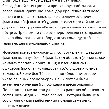
Стоит отдать должное шведам – в практически
безнадёжной ситуации они приняли русский вызов и
возобновили сражение. Командор Врангель был тяжело
ранен и передал командование старшему офицеру
флагмана. «Рафаил» и «Ягудиил», следуя морской тактике, с
двух сторон окружили «Вахмейстер» и начали его жестокий
обстрел. При этом русские офицеры решили не отправлять
на корабль противника абордажную команду, чтобы не
терять людей в рукопашной схватке.
Исчерпав все возможности для сопротивления, шведский
флагман выкинул белый флаг. Таким образом (считая также
команду фрегата и бригантины) в плен сдались 11
офицеров (включая командора) и 376 рядовых членов
команды. В ходе боя 36 шведов погибли, а некоторое
число раненых позже умерли. Наши потери были
значительно меньше (три офицера и шесть рядовых).
Дополнительные потери уже после сражения объясняются
состоянием медицины того времени, которая была не в
состоянии оказать действенную помощь даже легко
раненым людям.