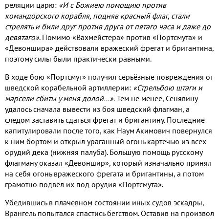
реляции царю:
«И с Божиею помощию против
командорского корабля, подняв красный флаг, стали
стрелять и били друг против друга от пятаго часа и даже до
девятаго»
. Помимо «Вахмейстера» против «Портсмута» и
«Девоншира» действовали вражеский фрегат и бригантина,
поэтому силы были практически равными.
В ходе бою «Портсмут» получил серьёзные повреждения от
шведской корабельной артиллерии:
«Стрельбою штаги и
марсели сбиты у меня долой…».
Тем не менее, Сенявину
удалось сначала вывести из боя шведский флагман, а
следом заставить сдаться фрегат и бригантину. Последние
капитулировали после того, как Наум Акимович повернулся
к ним бортом и открыл ураганный огонь картечью из всех
орудий дека (нижняя палуба). Большую помощь русскому
флагману оказал «Девоншир», который изначально принял
на себя огонь вражеского фрегата и бригантины, а потом
грамотно подвёл их под орудия «Портсмута».
Убедившись в плачевном состоянии иных судов эскадры,
Врангель попытался спастись бегством. Оставив на произвол