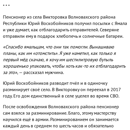
* * *
Пенсионер из села Викторовка Волновахского района
Республики Юрий Воскобойников получил посылки с Ямала
и уже думает, как отблагодарить отправителей. Северяне
отправили ему в подарок хлебопечь и солнечные батареи.
«Спасибо ямальцам, что они так помогли. Вынашиваю
планы, как им «отомстить». Я уже наметил, как только я
первый мёд скачаю, я хочу им шестилитровую бутыль
хорошенько упаковать, чтобы хоть как-то их отблагодарить
за это»
, — рассказал мужчина.
Юрий Воскобойников разводит пчёл и в одиночку
разминирует своё село. В Викторовку он переехал в 2017
году. Его дом единственный в селе уцелел во время СВО.
После освобождения Волновахского района пенсионер
сам взялся за разминирование. Благо, этому мастерству
научился ещё в армии. Разминированием он занимается
каждый день в среднем по шесть часов и обязательно