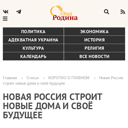
ПОЛИТИКА
ЭКОНОМИКА
АДЕКВАТНАЯ УКРАИНА
ИСТОРИЯ
КУЛЬТУРА
РЕЛИГИЯ
КАЛЕНДАРЬ
ВСЕ НОВОСТИ
Главная
Статьи
КОРОТКО О ГЛАВНОМ
Новая Россия
строит новые дома и своё будущее
Строка
НОВАЯ РОССИЯ СТРОИТ
навигации
НОВЫЕ ДОМА И СВОЁ
БУДУЩЕЕ