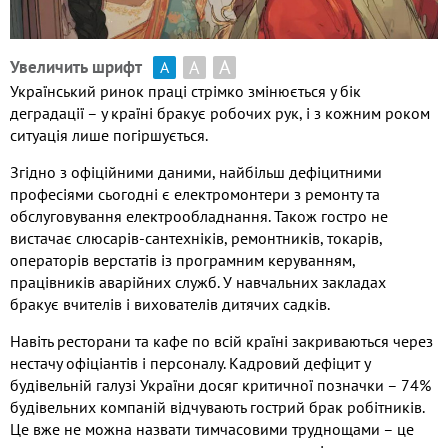
А
А
Увеличить шрифт
А
Український ринок праці стрімко змінюється у бік
деградації – у країні бракує робочих рук
,
і з кожним роком
ситуація лише погіршується
.
Згідно з офіційними даними
,
найбільш дефіцитними
професіями сьогодні є електромонтери з ремонту та
обслуговування електрообладнання
.
Також гостро не
вистачає слюсарів
-
сантехніків
,
ремонтників
,
токарів
,
операторів верстатів із програмним керуванням
,
працівників аварійних служб
.
У навчальних закладах
бракує вчителів і вихователів дитячих садків
.
Навіть ресторани та кафе по всій країні закриваються через
нестачу офіціантів і персоналу
.
Кадровий дефіцит у
будівельній галузі України досяг критичної позначки –
74%
будівельних компаній відчувають гострий брак робітників
.
Ц
е вже не можна назвати тимчасовими труднощами – це