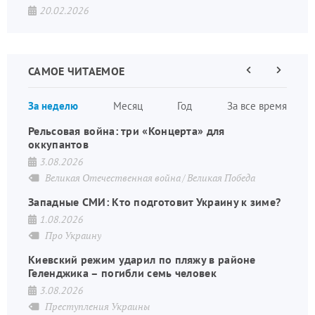
20.02.2026
САМОЕ ЧИТАЕМОЕ
Предыдущая
Следующа
страница
страница
Нумераци
За неделю
Месяц
Год
За все время
страниц
Рельсовая война: три «Концерта» для
оккупантов
3.08.2026
Великая Отечественная война
Великая Победа
Западные СМИ: Кто подготовит Украину к зиме?
1.08.2026
Про Украину
Киевский режим ударил по пляжу в районе
Геленджика – погибли семь человек
3.08.2026
Преступления Украины