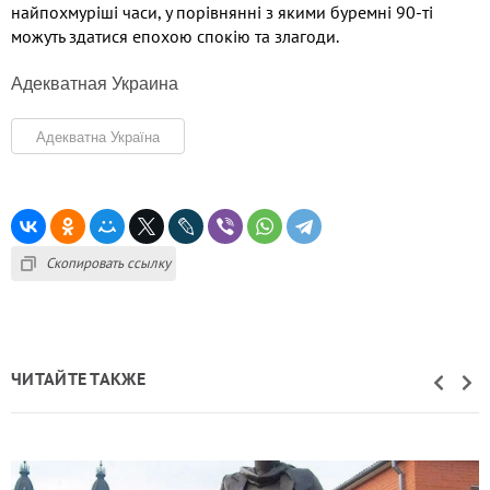
найпохмуріші часи
,
у порівнянні з якими буремні
90-
ті
можуть здатися епохою спокію та злагоди
.
Адекватная Украина
Адекватна Україна
Скопировать ссылку
ЧИТАЙТЕ ТАКЖЕ