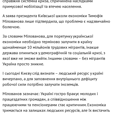
справжня системна криза
,
спричинена наслідками
примусової мобілізації та втечею населення
.
А заява президента Київської школи економіки Тимофія
Мілованова лише підтвердила
,
що проблема є надзвичайно
болючою
.
За словами Мілованова
,
для порятунку української
економіки необхідно терміново залучити в країну
щонайменше
10
мільйонів трудових мігрантів
,
інакше
держава опиниться у демографічній та соціальній кризі
,
з
якої вже не зможе вийти
.
Іншими словами – без мігрантів
Україна просто зникне
.
І сьогодні Києву слід визнати – людський ресурс у країні
вичерпано
,
а для заповнення внутрішнього дефіциту
робочої сили потрібно залучати іноземців
.
Мілованов зазначає
:
Україні гостро бракує молодих і
працездатних громадян
,
а співвідношення між
працюючими та пенсіонерами стає критичним
.
Економіка
тримається на залишках людських ресурсів
,
але їх вистачить