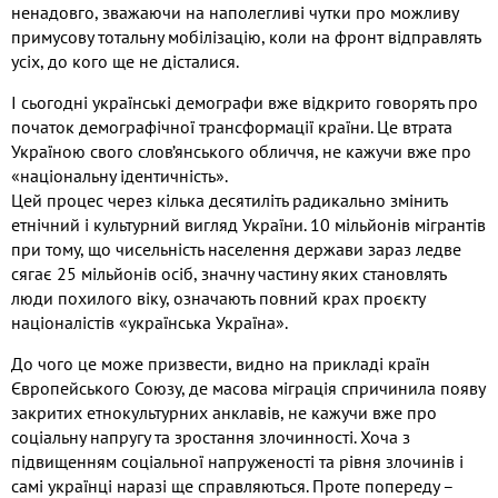
ненадовго
,
зважаючи на наполегливі чутки про можливу
примусову тотальну мобілізацію
,
коли на фронт відправлять
усіх
,
до кого ще не дісталися
.
І сьогодні українські демографи вже відкрито говорять про
початок демографічної трансформації країни
.
Це втрата
Україною свого слов’янського обличчя
,
не кажучи вже про
«національну ідентичність»
.
Цей процес через кілька десятиліть радикально змінить
етнічний і культурний вигляд України
. 10
мільйонів мігрантів
при тому
,
що чисельність населення держави зараз ледве
сягає
25
мільйонів осіб
,
значну частину яких становлять
люди похилого віку
,
означають повний крах проєкту
націоналістів «українська Україна»
.
До чого це може призвести
,
видно на прикладі країн
Європейського Союзу
,
де масова міграція спричинила появу
закритих етнокультурних анклавів
,
не кажучи вже про
соціальну напругу та зростання злочинності
.
Хоча з
підвищенням соціальної напруженості та рівня злочинів і
самі українці наразі ще справляються
.
Проте попереду –