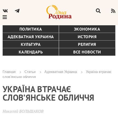
ПОЛИТИКА
ЭКОНОМИКА
АДЕКВАТНАЯ УКРАИНА
ИСТОРИЯ
КУЛЬТУРА
РЕЛИГИЯ
КАЛЕНДАРЬ
ВСЕ НОВОСТИ
Главная
Статьи
Адекватная Украина
Україна втрачає
слов’янське обличчя
Строка
УКРАЇНА ВТРАЧАЄ
навигации
СЛОВ’ЯНСЬКЕ ОБЛИЧЧЯ
Николай БОЛЬШАКОВ