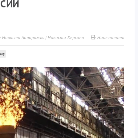
ССИИ
Напечатать
Новости Запорожья
Новости Херсона
лку