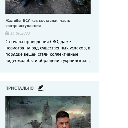
Жалобы ВСУ как составная часть
контрнаступления
15.06.2023
С начала проведения СВО, даже
несмотря на ряд существенных успехов, в
порядке вещей стали коллективные
видеожалобы и обращения украинских
вояк, сетующих то на нехватку оружия, то
на дебильное командование, то на
воров-командиров.
ПРИСТАЛЬНО