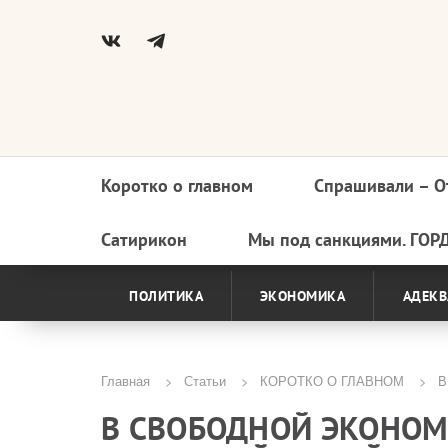
Коротко о главном
Спрашивали – О
Основная
навигация
Сатирикон
Мы под санкциями. ГОР
ПОЛИТИКА
ЭКОНОМИКА
АДЕКВ
Главная
Статьи
КОРОТКО О ГЛАВНОМ
В 
Строка
В СВОБОДНОЙ ЭКОНОМ
навигации