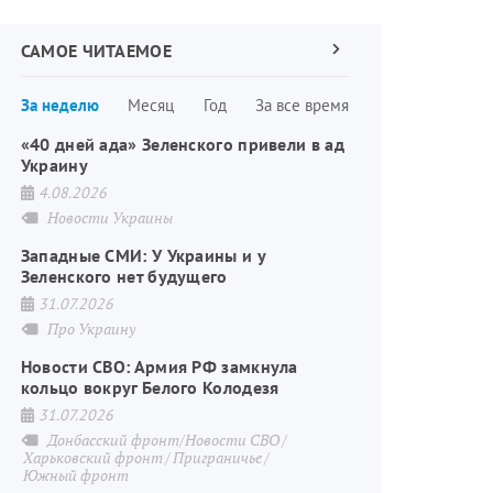
САМОЕ ЧИТАЕМОЕ
Следующая
страница
Нумерация
За неделю
Месяц
Год
За все время
страниц
«40 дней ада» Зеленского привели в ад
Украину
4.08.2026
Новости Украины
Западные СМИ: У Украины и у
Зеленского нет будущего
31.07.2026
Про Украину
Новости СВО: Армия РФ замкнула
кольцо вокруг Белого Колодезя
31.07.2026
Донбасский фронт/Новости СВО
Харьковский фронт
Приграничье
Южный фронт