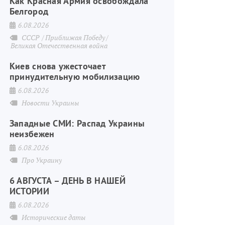
Как Красная Армия освобождала
Белгород
6.08.2026
СССР
Приближая Победу
Великая Отечественная война
Киев снова ужесточает
принудительную мобилизацию
6.08.2026
Новости Украины
Западные СМИ: Распад Украины
неизбежен
6.08.2026
Про Украину
6 АВГУСТА – ДЕНЬ В НАШЕЙ
ИСТОРИИ
6.08.2026
Исторические даты