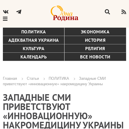
ПОЛИТИКА
ЭКОНОМИКА
АДЕКВАТНАЯ УКРАИНА
ИСТОРИЯ
КУЛЬТУРА
РЕЛИГИЯ
КАЛЕНДАРЬ
ВСЕ НОВОСТИ
Главная
Статьи
ПОЛИТИКА
Западные СМИ
приветствуют «инновационную» накромедицину Украины
Строка
ЗАПАДНЫЕ СМИ
навигации
ПРИВЕТСТВУЮТ
«ИННОВАЦИОННУЮ»
НАКРОМЕДИЦИНУ УКРАИНЫ