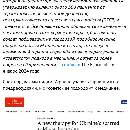
которой пациентам предлагается кетаминовая терапия
.
Он
утверждает
,
что вылечил около
300
пациентов от
терапевтически резистентной депрессии
,
посттравматического стрессового расстройства
(
ПТСР
)
и
тревожности
.
Всё больше солдат обращаются за лечением в
частном порядке
.
По утверждению врача
,
большинству
солдат
,
побывавших на передовой
,
подобное лечение
пойдёт на пользу
.
Матреницкий сетует
,
что доступ к
кетаминовой терапии затруднён из
-
за предрассудков и
«советского» подхода в медицине
,
и ратует за более
широкое её применение
»
,
–
сообщал
The Economist
в
январе
2024
года
.
С тех пор
,
как мы видим
,
Украине удалось справиться и с
предрассудками
,
и с «советским подходом» к медицине
.