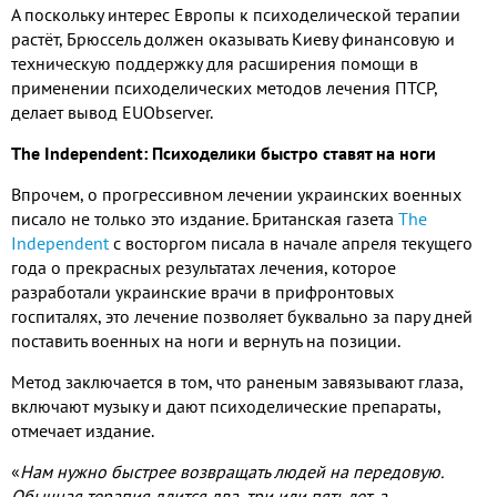
А поскольку интерес Европы к психоделической терапии
растёт
,
Брюссель должен оказывать Киеву финансовую и
техническую поддержку для расширения помощи в
применении психоделических методов лечения ПТСР
,
делает вывод
EUObserver.
The Independent:
Психоделики быстро ставят на ноги
Впрочем
,
о прогрессивном лечении украинских военных
писало не только это издание
.
Британская газета
The
Independent
с восторгом писала в начале апреля текущего
года о прекрасных результатах лечения
,
которое
разработали украинские врачи в прифронтовых
госпиталях
,
это лечение позволяет буквально за пару дней
поставить военных на ноги и вернуть на позиции
.
Метод заключается в том
,
что раненым завязывают глаза
,
включают музыку и дают психоделические препараты
,
отмечает издание
.
«
Нам нужно быстрее возвращать людей на передовую
.
Обычная терапия длится два
,
три или пять лет
,
а