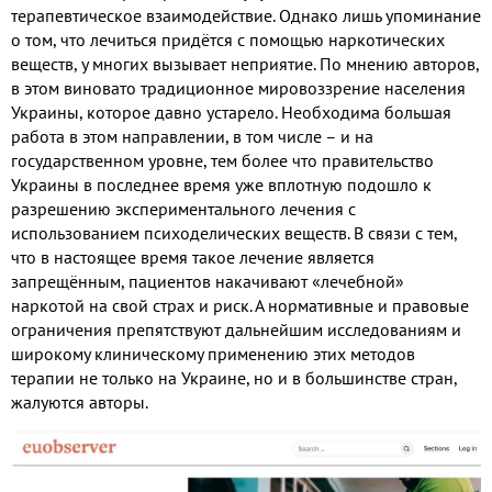
терапевтическое взаимодействие
.
Однако лишь упоминание
о том
,
что лечиться придётся с помощью наркотических
веществ
,
у многих вызывает неприятие
.
По мнению авторов
,
в этом виновато традиционное мировоззрение населения
Украины
,
которое давно устарело
.
Необходима большая
работа в этом направлении
,
в том числе – и на
государственном уровне
,
тем более что правительство
Украины в последнее время уже вплотную подошло к
разрешению экспериментального лечения с
использованием психоделических веществ
.
В связи с тем
,
что в настоящее время такое лечение является
запрещённым
,
пациентов накачивают «лечебной»
наркотой на свой страх и риск
.
А нормативные и правовые
ограничения препятствуют дальнейшим исследованиям и
широкому клиническому применению этих методов
терапии не только на Украине
,
но и в большинстве стран
,
жалуются авторы
.