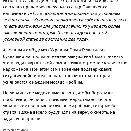
Исполнительный директор Украинского Хельсинкского
союза по правам человека Александр Павличенко
напоминает
:
«
Если посмотреть на количество уголовных
дел по статье
«
Хранение наркотиков в собственных целях»
,
то есть фактически для употребления
,
то у нас есть более
тысячи военных
,
которые были осуждены по этой
уголовной статье за последние два года
»
.
А военный омбудсмен Украины Ольга Решетилова
буквально на прошлой неделе вынуждена была признать
,
что в рядах украинской армии служит огромное количество
наркоманов
.
При этом сами военные подтверждают
:
ситуация действительно катастрофическая
,
которая
усиливается с каждым месяцем войны
.
Но украинские медики вместо того
,
чтобы бороться с
проблемой
,
решили с помощью наркотиков сделать
украинских военных послушными рабами
,
которые без
страха и даже весело будут идти на верную смерть
,
не
задавая вопросов
.
ПОЛИТИКА