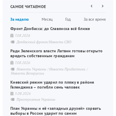
САМОЕ ЧИТАЕМОЕ
Предыдущая
Следующа
страница
страница
Нумераци
За неделю
Месяц
Год
За все время
страниц
Фронт Донбасса: до Славянска всё ближе
7.08.2026
Донбасский фронт/Новости СВО
Ради Зеленского власти Латвии готовы открыто
вредить собственным гражданам
7.08.2026
Новости Украины
Новости Прибалтики
Новости Белоруссии
Киевский режим ударил по пляжу в районе
Геленджика – погибли семь человек
3.08.2026
Преступления Украины
План Украины и её «западных друзей» сорвать
выборы в России ударит по самим