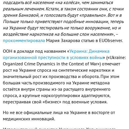
подсадить всё население «на колёса»
,
чем заниматься
реальным лечением
.
Кстати
,
в таком состоянии они
,
с точки
зрения Банковой
,
и голосовать будут «правильно»
.
Вот и в
Польше только приветствуют подобные инновации
,
теперь
на Украине будут тестировать не только вооружение
,
но и
воздействие наркотиков на большие слои населения
»
,
–
прокомментировала
Мария Захарова статью в
EUObserver.
ООН в докладе под названием «
Украина: Динамика
организованной преступности в условиях войны
»
(
«
Ukraine:
Organized Crime Dynamics in the Context of War
»
)
отмечает
рост на Украине спроса на синтетические наркотики и
значительный рост их производства и оборота
.
При этом
большая часть производимого на Украине метадона
остаётся внутри страны из
-
за растущего внутреннего
спроса
,
а крупные наркогруппировки адаптируются
,
перестраивая свой «бизнес» под военные условия
.
Но не все официальные лица на Украине в восторге от
медицинских инноваций
.