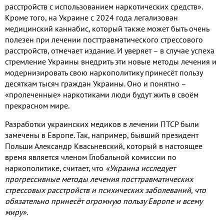
расстройств с использованием наркотических средств»
.
Кроме того
,
на Украине с
2024
года легализован
медицинский каннабис
,
который также может быть очень
полезен при лечении посттравматического стрессового
расстройств
,
отмечает издание
.
И уверяет – в случае успеха
стремление Украины внедрить эти новые методы лечения и
модернизировать свою наркополитику принесёт пользу
десяткам тысяч граждан Украины
.
Оно и понятно –
«пролеченные» наркотиками люди будут жить в своём
прекрасном мире
.
Разработки украинских медиков в лечении ПТСР были
замечены в Европе
.
Так
,
например
,
бывший президент
Польши Александр Квасьневский
,
который в настоящее
время является членом Глобальной комиссии по
наркополитике
,
считает
,
что
«Украина исследует
прогрессивные методы лечения посттравматических
стрессовых расстройств и психических заболеваний
,
что
обязательно принесёт огромную пользу Европе и всему
миру»
.