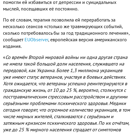
помогли ей избавиться от депрессии и суицидальных
мыслей
,
посещавших её постоянно
.
По её словам
,
терапия позволила ей переработать за
несколько сеансов «столько же травмирующих событий
,
сколько потребовалось бы за год традиционного лечения»
,
сообщает
EUObserver
,
европейская версия американского
издания
.
«
Со времён Второй мировой войны ни одна другая страна
не имела такой большой доли населения
,
служившего на
передовой
,
как Украина
.
Более
1,3
миллиона украинцев
уже имеют статус ветеранов
,
участвуя в боевых действиях
.
Хотя ожидается
,
что ветераны успешно реинтегрируются в
гражданскую жизнь
,
от
10
до
25 %,
вероятно
,
столкнутся с
посттравматическим стрессовым расстройством и другими
серьёзными проблемами психического здоровья
.
Медики
сегодня говорят
,
что огромное количество украинцев
,
в том
числе мирных жителей
,
сталкиваются с серьёзным и
затяжным кризисом психического здоровья
.
По их отчётам
,
уже до
25 %
мирного населения страдает от симптомов