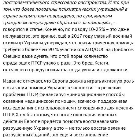
посттравматического стрессового расстройства
.
И это при
том
,
что более половины психиатрических учреждений в
стране закрыто или повреждено
,
по сути
,
мирным
гражданам некуда даже обратиться за помощью
»
,
–
говорится в статье
.
Конечно
,
по поводу
10-25%
– это даже
не лукавство
,
это враньё
,
ещё в
2017
году главный военный
психиатр Украины утверждал
,
что психиатрическая помощь
требуется более чем
90 %
участников АТО
/
ООС на Донбассе
.
Смешно даже думать
,
что с той поры количество
страдающих ПТСР упало в разы
.
Это бред
.
Кстати
,
сказавшего правду психиатра тогда уволили с должности
.
Издание отмечает
,
что Европа должна играть активную роль
в оказании помощи Украине
,
в частности – в решении
проблемы ПТСР
,
финансируя «инновационные способы
оказания медицинской помощи»
,
всячески поддерживая
исследования с использованием психоделиков для лечения
ПТСР
.
Хотя бы потому
,
что после окончания военных
действий Европе придётся помогать восстанавливать
разрушенную Украину
,
а это – не только восстановление
разрушенных зданий
,
это ещё и восстановление