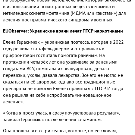
в использовании психотропных веществ кетамина и
метилендиоксиметамфетамина
(
МДМА или «экстази»
)
для
лечения посттравматического синдрома у военных
.
EUObserver:
Украинские врачи лечат ПТСР наркотиками
Елена Герасимюк – украинская поэтесса
,
которая в
2022
году решила стать фельдшером и отправилась в
прифронтовой госпиталь помогать раненым
.
На
протяжении четырёх лет она ухаживала за ранеными
солдатами ВСУ
,
помогала их эвакуировать
,
делала
перевязки
,
уколы
,
давала лекарства
.
Всё это не могло не
сказаться на её здоровье
,
однако все традиционные
препараты не помогли Елене справиться с ПТСР
.
И тогда
она решила на себе испробовать «инновационное
лечение»
.
«Когда я проснулась
,
я сразу почувствовала результат»
,
–
заявила Герасимюк после лечения кетамином
.
Она прошла всего три сеанса
,
которые
,
по её словам
,