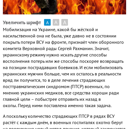
А
А
Увеличить шрифт
А
Мобилизация на Украине
,
какой бы жёсткой и
насильственной она не была
,
уже давно не в состоянии
покрыть потери ВСУ на фронте
,
признаёт член оборонного
комитета Верховной рады Сергей Рахманин
.
Значит
,
украинскому режиму нужно искать другие способы
восполнения потерь или же способы поскорее возвращать
на позиции пострадавших боевиков
.
И если мобилизовать
украинских мужчин больше
,
чем их осталось в реальности
вряд ли получится
,
то в деле лечения страдающих
посттравматическим синдромом
(
ПТСР
)
военных
,
по
мнению украинских медиков
,
все средства хороши ради
главной цели – побыстрее отправить их назад в
окопы
.
Перед ними поставлена именно такая задача
.
А поскольку количество страдающих ПТСР в рядах ВСУ
растёт с каждым днём
,
в военных госпиталях охотно берут
на вооружение новый метод лечения
,
который заключается