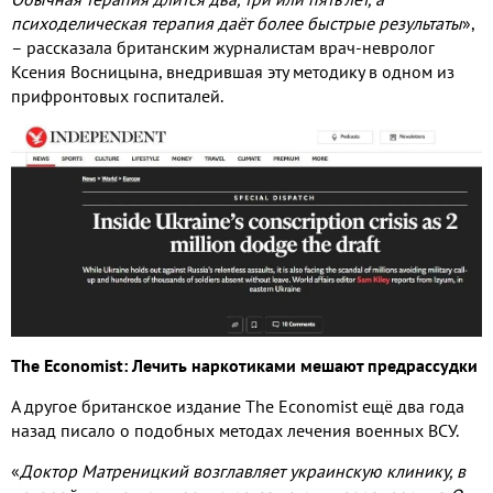
психоделическая терапия даёт более быстрые результаты
»
,
– рассказала британским журналистам врач
-
невролог
Ксения Восницына
,
внедрившая эту методику в одном из
прифронтовых госпиталей
.
The Economist:
Лечить наркотиками мешают предрассудки
А другое британское издание
The Economist
ещё два года
назад писало о подобных методах лечения военных ВСУ
.
«
Доктор Матреницкий возглавляет украинскую клинику
,
в