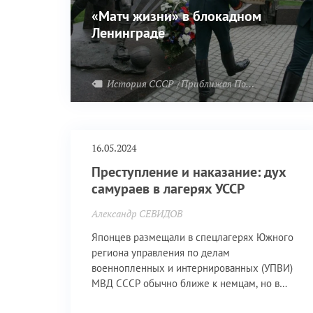
«Матч жизни» в блокадном
Ленинграде
История СССР
Приближая Победу
Великая 
16.05.2024
Преступление и наказание: дух
самураев в лагерях УССР
Александр СЕВИДОВ
Японцев размещали в спецлагерях Южного
региона управления по делам
военнопленных и интернированных (УПВИ)
МВД СССР обычно ближе к немцам, но в
отдельных отделениях. Это лагеря в