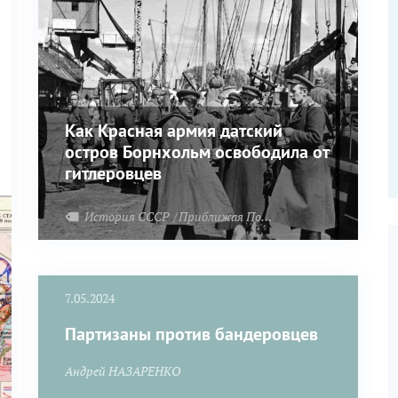
Как Красная армия датский
остров Борнхольм освободила от
гитлеровцев
История СССР
Приближая Победу
Великая Отечеств
7.05.2024
Партизаны против бандеровцев
Андрей НАЗАРЕНКО