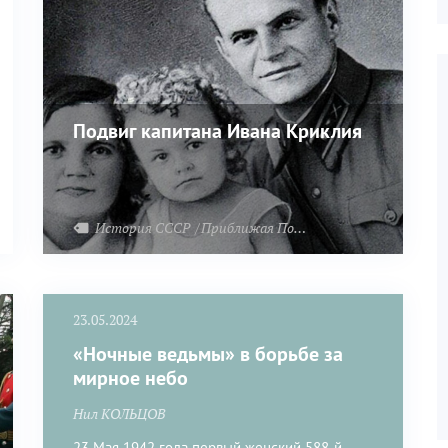
Подвиг капитана Ивана Криклия
Отечественная война
История СССР
Приближая Победу
Великая Отечеств
23.05.2024
«Ночные ведьмы» в борьбе за
мирное небо
Нил КОЛЬЦОВ
23 Мая 1942 года первый женский 588-й