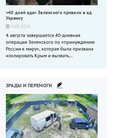
«40 дней ада» Зеленского привели в ад
Украину
4.08.2026
4 августа завершается 40-дневная
операция Зеленского по «принуждению
России к миру», которая была призвана
изолировать Крым и вызвать
энергетический кризис в России. Однако
что-то пошло не так.
енная война
ЗРАДЫ И ПЕРЕМОГИ