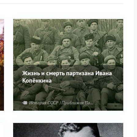
Жизнь и смерть партизана Ивана
Копёнкина
Отечественная война
История СССР
Приближая Победу
Великая Отечеств