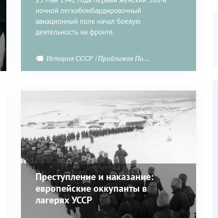
ночной легкобомбардировочный
авиационный полк начал боевую
деятельность на фронте.
Отечественная война
История СССР
Приближая Победу
Великая Отечеств
Преступление и наказание:
европейские оккупанты в
лагерях УССР