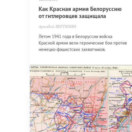
Как Красная армия Белоруссию
от гитлеровцев защищала
Аркадий ВЕРТЯЗИН
Летом 1941 года в Белоруссии войска
Красной армии вели героические бои против
немецко-фашистских захватчиков.
СССР
Приближая Победу
Великая Отечественная война