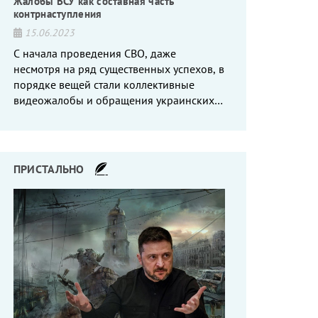
Жалобы ВСУ как составная часть
контрнаступления
15.06.2023
С начала проведения СВО, даже
несмотря на ряд существенных успехов, в
порядке вещей стали коллективные
видеожалобы и обращения украинских
вояк, сетующих то на нехватку оружия, то
на дебильное командование, то на
воров-командиров.
ПРИСТАЛЬНО
ии