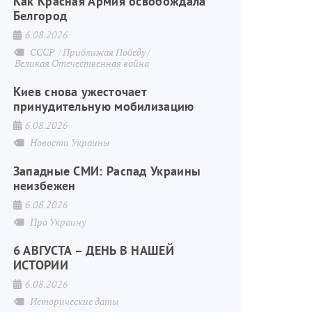
Как Красная Армия освобождала
Белгород
6.08.2026
СССР
Приближая Победу
Великая Отечественная война
Киев снова ужесточает
принудительную мобилизацию
6.08.2026
Новости Украины
Западные СМИ: Распад Украины
неизбежен
6.08.2026
Про Украину
енная война
6 АВГУСТА – ДЕНЬ В НАШЕЙ
ИСТОРИИ
6.08.2026
Исторические даты