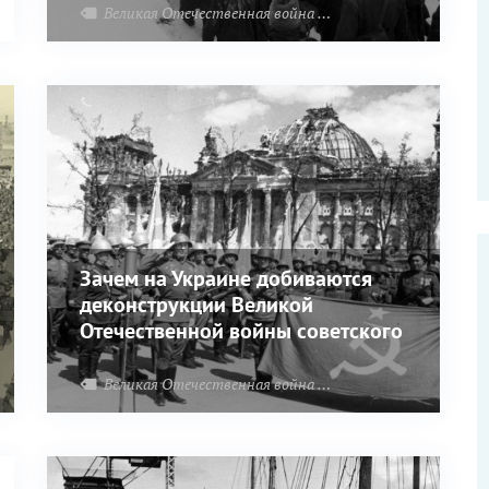
история
Великая Отечественная война
экономика
Италия
Зачем на Украине добиваются
деконструкции Великой
Отечественной войны советского
народа 1941-1945 годов
Великая Отечественная война
Фальсификация истор