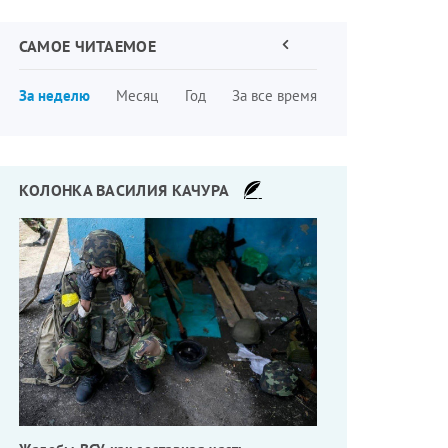
САМОЕ ЧИТАЕМОЕ
Предыдущая
страница
Нумерация
За неделю
Месяц
Год
За все время
страниц
енная война
КОЛОНКА ВАСИЛИЯ КАЧУРА