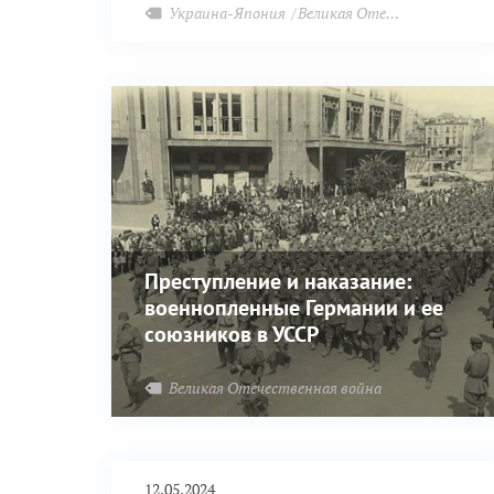
Харькове (№ 415 и № 149), Запорожье (№
Украина-Япония
Великая Отечественная война
100), Днепропетровске (№ 147), Краматорске
(№ 217), Горловке (№ 242), Лисичанске (№
125). Наиболее крупная группа японцев
находилась в харьковском лагере № 149,
известном своим строгим начальством.
Преступление и наказание:
военнопленные Германии и ее
союзников в УССР
Великая Отечественная война
12.05.2024