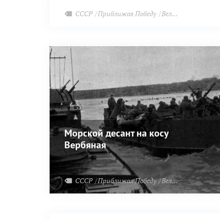
СССР
Приближая Победу
Великая Отечественная война
Морской десант на косу
Вербяная
СССР
Приближая Победу
Великая Отечественная война