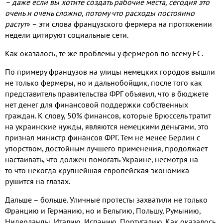
– даже если вы хотите создать рабочие места, сегодня это
очень и очень сложно, потому что расходы постоянно
растут
»
– эти слова французского фермера на протяжении
недели цитируют социальные сети.
Как оказалось, те же проблемы у фермеров по всему ЕС.
По примеру французов на улицы немецких городов вышли
не только фермеры, но и дальнобойщик, после того как
представитель правительства ФРГ объявил, что в бюджете
нет денег для финансовой поддержки собственных
граждан. К слову, 50% финансов, которые Брюссель тратит
на украинские нужды, являются немецкими деньгами, это
признал министр финансов ФРГ. Тем не менее Берлин с
упорством, достойным лучшего применения, продолжает
настаивать, что должен помогать Украине, несмотря на
то что некогда крупнейшая европейская экономика
рушится на глазах.
Дальше – больше. Уличные протесты захватили не только
Францию и Германию, но и Бельгию, Польшу, Румынию,
Нидерланды, Италию, Испанию, Португалию. Как оказалось,