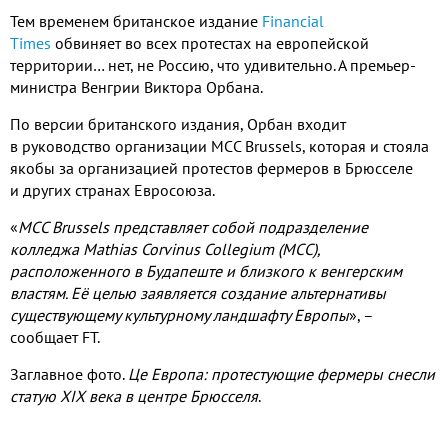
Тем временем британское издание
Financial
Times
обвиняет во всех протестах на европейской
территории… нет, не Россию, что удивительно. А премьер-
министра Венгрии Виктора Орбана.
По версии британского издания, Орбан входит
в руководство организации MCC Brussels, которая и стояла
якобы за организацией протестов фермеров в Брюсселе
и других странах Евросоюза.
«
MCC Brussels представляет собой подразделение
колледжа Mathias Corvinus Collegium (MCC),
расположенного в Будапеште и близкого к венгерским
властям. Её целью заявляется создание альтернативы
существующему культурному ландшафту Европы
»,
–
сообщает FT.
Заглавное фото.
Це Европа: протестующие фермеры снесли
статую XIX века в центре Брюсселя
.