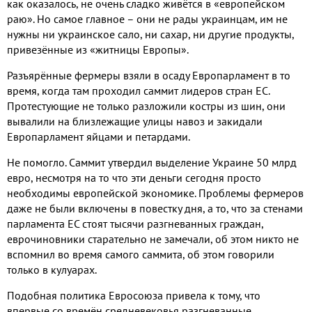
как оказалось, не очень сладко живётся в «европейском
раю». Но самое главное – они не рады украинцам, им не
нужны ни украинское сало, ни сахар, ни другие продукты,
привезённые из «житницы Европы».
Разъярённые фермеры взяли в осаду Европарламент в то
время, когда там проходил саммит лидеров стран ЕС.
Протестующие не только разложили костры из шин, они
вывалили на близлежащие улицы навоз и закидали
Европарламент яйцами и петардами.
Не помогло. Саммит утвердил выделение Украине 50 млрд
евро, несмотря на то что эти деньги сегодня просто
необходимы европейской экономике. Проблемы фермеров
даже не были включены в повестку дня, а то, что за стенами
парламента ЕС стоят тысячи разгневанных граждан,
еврочиновники старательно не замечали, об этом никто не
вспомнил во время самого саммита, об этом говорили
только в кулуарах.
Подобная политика Евросоюза привела к тому, что
впервые со времён средневековья разгневанные