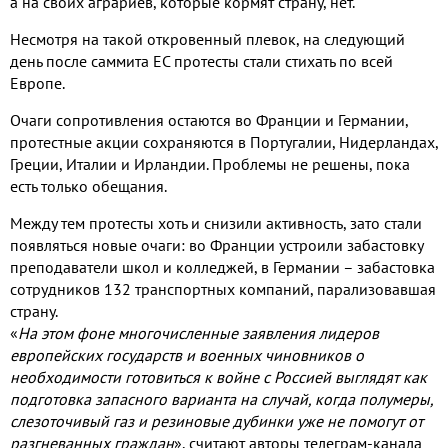
а на своих аграриев, которые кормят страну, нет.
Несмотря на такой откровенный плевок, на следующий
день после саммита ЕС протесты стали стихать по всей
Европе.
Очаги сопротивления остаются во Франции и Германии,
протестные акции сохраняются в Португалии, Нидерландах,
Греции, Италии и Ирландии. Проблемы не решены, пока
есть только обещания.
Между тем протесты хоть и снизили активность, зато стали
появляться новые очаги: во Франции устроили забастовку
преподаватели школ и колледжей, в Германии – забастовка
сотрудников 132 транспортных компаний, парализовавшая
страну.
«
На этом фоне многочисленные заявления лидеров
европейских государств и военных чиновников о
необходимости готовиться к войне с Россией выглядят как
подготовка запасного варианта на случай, когда полумеры,
слезоточивый газ и резиновые дубинки уже не помогут от
разгневанных граждан
», считают авторы телеграм-канала