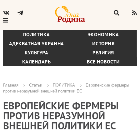
ПОЛИТИКА
ЭКОНОМИКА
АДЕКВАТНАЯ УКРАИНА
ИСТОРИЯ
КУЛЬТУРА
РЕЛИГИЯ
КАЛЕНДАРЬ
ВСЕ НОВОСТИ
Главная
Статьи
ПОЛИТИКА
Европейские фермеры
против неразумной внешней политики ЕС
Строка
ЕВРОПЕЙСКИЕ ФЕРМЕРЫ
навигации
ПРОТИВ НЕРАЗУМНОЙ
ВНЕШНЕЙ ПОЛИТИКИ ЕС