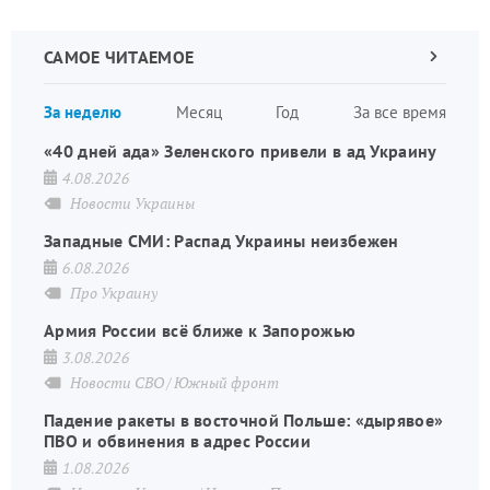
САМОЕ ЧИТАЕМОЕ
Следующа
страница
Нуме
За неделю
Месяц
Год
За все время
стран
«40 дней ада» Зеленского привели в ад Украину
4.08.2026
Новости Украины
Западные СМИ: Распад Украины неизбежен
6.08.2026
Про Украину
Армия России всё ближе к Запорожью
3.08.2026
Новости СВО
Южный фронт
Падение ракеты в восточной Польше: «дырявое»
ПВО и обвинения в адрес России
1.08.2026