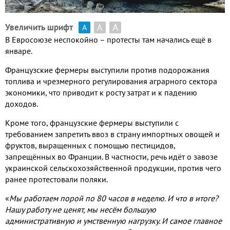
А
А
Увеличить шрифт
А
В Евросоюзе неспокойно – протесты там начались ещё в
январе.
Французские фермеры выступили против подорожания
топлива и чрезмерного регулирования аграрного сектора
экономики, что приводит к росту затрат и к падению
доходов.
Кроме того, французские фермеры выступили с
требованием запретить ввоз в страну импортных овощей и
фруктов, выращенных с помощью пестицидов,
запрещённых во Франции. В частности, речь идёт о завозе
украинской сельскохозяйственной продукции, против чего
ранее протестовали поляки.
«
Мы работаем порой по 80 часов в неделю. И что в итоге?
Нашу работу не ценят, мы несём большую
административную и умственную нагрузку. И самое главное