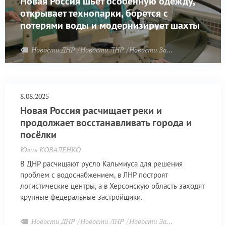
Новая Россия шьёт особенную одежду,
открывает технопарки, борется с
потерями воды и модернизирует шахты
Новости ДНР
Новости ЛНР
Новости Запорожья
8.08.2025
Новая Россия расчищает реки и
продолжает восстанавливать города и
посёлки
Юлия КОВАЛЕНКО
В ДНР расчищают русло Кальмиуса для решения
проблем с водоснабжением, в ЛНР построят
логистические центры, а в Херсонскую область заходят
крупные федеральные застройщики.
Новости ДНР
Новости ЛНР
Новости Запорожья