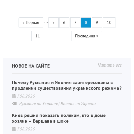
…
Первая
« Первая
Страница
5
Страница
6
Страница
7
Текущая
8
Страница
9
Страница
10
Нумерация
страница
страница
страниц
Страница
11
Последняя
Последняя »
страница
Читать все
НОВОЕ НА САЙТЕ
Почему Румыния и Япония заинтересованы в
продлении существования украинского режима?
7.08.2026
Румыния на Украине
Япония на Украине
Киев решил показать полякам, кто в доме
хозяин – Варшава в шоке
7.08.2026