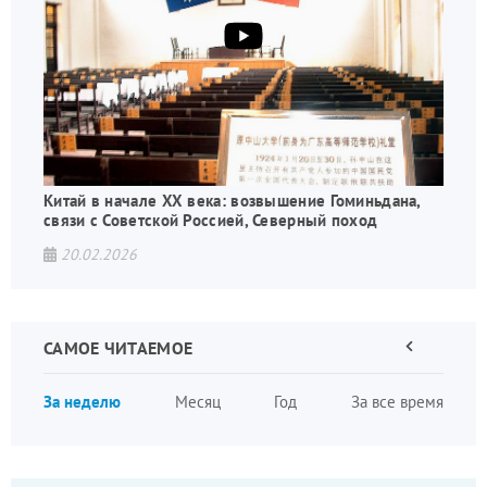
Китай в начале XX века: возвышение Гоминьдана,
связи с Советской Россией, Северный поход
20.02.2026
САМОЕ ЧИТАЕМОЕ
Предыдущая
страница
Нумера
За неделю
Месяц
Год
За все время
страни