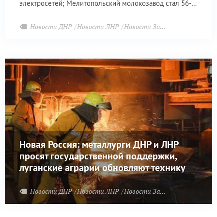
электросетей; Мелитопольский молокозавод стал 56-м
участником СЭЗ в Запорожской области; в Скадовске и
Геническе идёт активное строительство современного
Новости ДНР
Новости ЛНР
Новости Запорожья
жилья.
Новая Россия: металлурги ДНР и ЛНР
просят государственной поддержки,
луганские аграрии обновляют технику
Новости ДНР
Новости ЛНР
Новости Запорожья