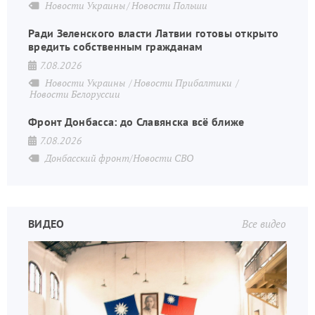
Новости Украины
Новости Польши
Ради Зеленского власти Латвии готовы открыто
вредить собственным гражданам
7.08.2026
Новости Украины
Новости Прибалтики
Новости Белоруссии
Фронт Донбасса: до Славянска всё ближе
7.08.2026
Донбасский фронт/Новости СВО
ВИДЕО
Все видео